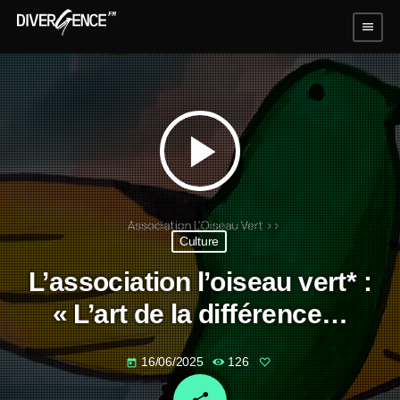
menu
play_arrow
Culture
L’association l’oiseau vert* :
« L’art de la différence…
16/06/2025
126
today
email