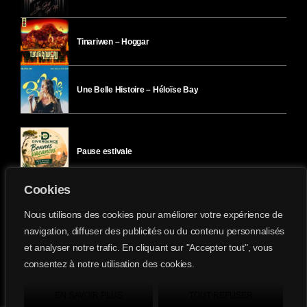
Tinariwen – Hoggar
Une Belle Histoire – Héloïse Bay
Pause estivale
Cookies
Ici l’Ombre – mercredi 29 juillet
Nous utilisons des cookies pour améliorer votre expérience de
navigation, diffuser des publicités ou du contenu personnalisés
et analyser notre trafic. En cliquant sur "Accepter tout", vous
Ici l’Ombre – mardi 28 juillet
consentez à notre utilisation des cookies.
Divergence-FM © 2022 Tous droits réservés.
Confidentialité
&
Mentions Légales
.
EN SAVOIR PLUS
TOUT REFUSER