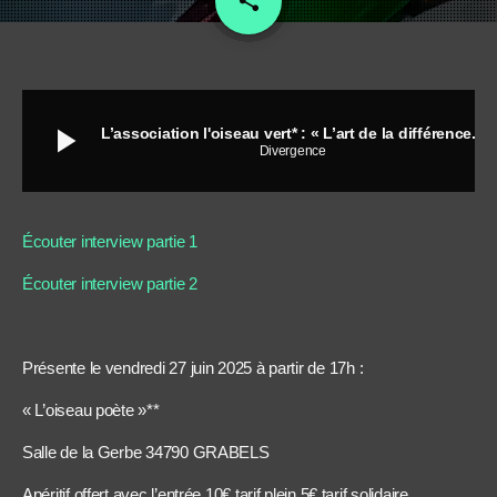
share
play_arrow
L’association l'oiseau vert* : « L’art de la différence...
Divergence
Écouter interview partie 1
Écouter interview partie 2
Présente le vendredi 27 juin 2025 à partir de 17h :
« L’oiseau poète »**
Salle de la Gerbe 34790 GRABELS
Apéritif offert avec l’entrée 10€ tarif plein 5€ tarif solidaire.