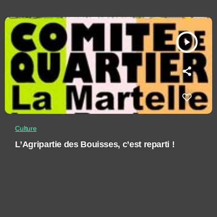
play_arrow
Culture
L’Agripartie des Bouisses, c’est reparti !