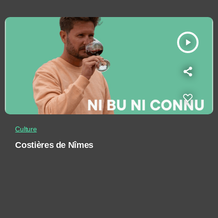
play_arrow
Culture
Costières de Nîmes