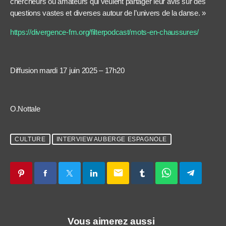
chercheurs ou amateurs qui veulent partager leur avis sur des
questions vastes et diverses autour de l’univers de la danse. »
https://divergence-fm.org/filterpodcast/mots-en-chaussures/
Diffusion mardi 17 juin 2025 – 17h20
O.Nottale
CULTURE
INTERVIEW AUBERGE ESPAGNOLE
email
Vous aimerez aussi