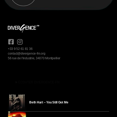
+33 9 52 61 81 36
contact@divergence-fm.org
56 rue de l'industrie, 34070 Montpellier
play_arrow
ÉCOUTER DIVERGENCE-FM
Beth Hart – You Still Got Me