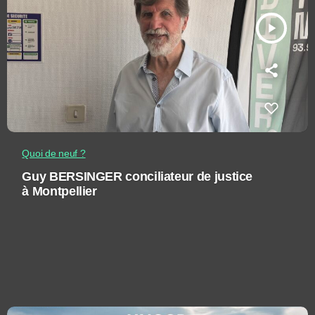
play_arrow
Quoi de neuf ?
Guy BERSINGER conciliateur de justice
à Montpellier