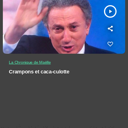
play_arrow
La Chronique de Maëlle
Crampons et caca-culotte