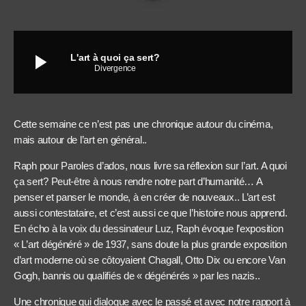
play_arrow
L'art à quoi ça sert?
Divergence
Cette semaine ce n’est pas une chronique autour du cinéma,
mais autour de l’art en général..
Raph pour Paroles d’ados, nous livre sa réflexion sur l’art. A quoi
ça sert? Peut-être à nous rendre notre part d’humanité… A
penser et panser le monde, à en créer de nouveaux.. L’art est
aussi contestataire, et c’est aussi ce que l’histoire nous apprend.
En écho à la voix du dessinateur Luz, Raph évoque l’exposition
« L’art dégénéré » de 1937, sans doute la plus grande exposition
d’art moderne où se côtoyaient Chagall, Otto Dix ou encore Van
Gogh, bannis ou qualifiés de « dégénérés » par les nazis..
Une chronique qui dialogue avec le passé et avec notre rapport à