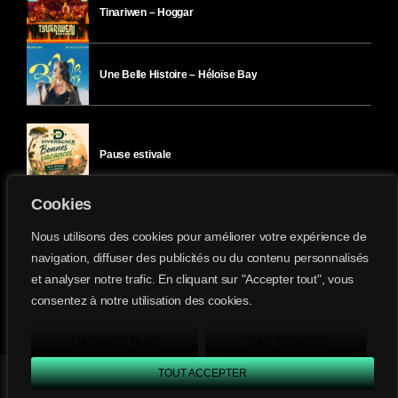
Tinariwen – Hoggar
Une Belle Histoire – Héloïse Bay
Pause estivale
Cookies
Ici l’Ombre – mercredi 29 juillet
Nous utilisons des cookies pour améliorer votre expérience de
navigation, diffuser des publicités ou du contenu personnalisés
et analyser notre trafic. En cliquant sur "Accepter tout", vous
Ici l’Ombre – mardi 28 juillet
consentez à notre utilisation des cookies.
Divergence-FM © 2022 Tous droits réservés.
Confidentialité
&
Mentions Légales
.
EN SAVOIR PLUS
TOUT REFUSER
TOUT ACCEPTER
Divergence FM
play_arrow
keyboard_arrow_right