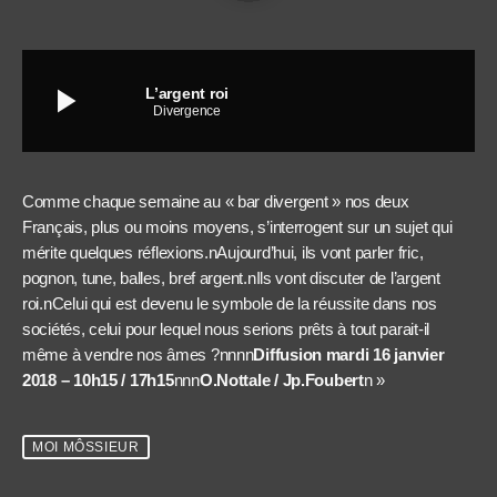
play_arrow
L’argent roi
Divergence
Comme chaque semaine au « bar divergent » nos deux
Français, plus ou moins moyens, s’interrogent sur un sujet qui
mérite quelques réflexions.nAujourd’hui, ils vont parler fric,
pognon, tune, balles, bref argent.nIls vont discuter de l’argent
roi.nCelui qui est devenu le symbole de la réussite dans nos
sociétés, celui pour lequel nous serions prêts à tout parait-il
même à vendre nos âmes ?nnnn
Diffusion mardi 16 janvier
2018 – 10h15 / 17h15
nnn
O.Nottale / Jp.Foubert
n »
MOI MÔSSIEUR