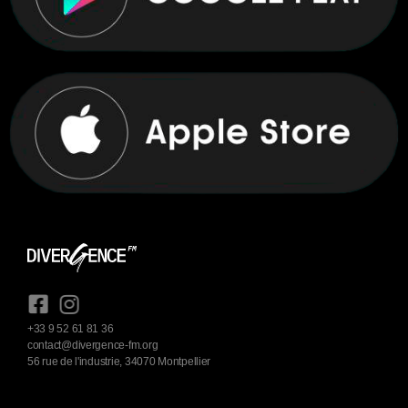
+33 9 52 61 81 36
contact@divergence-fm.org
56 rue de l'industrie, 34070 Montpellier