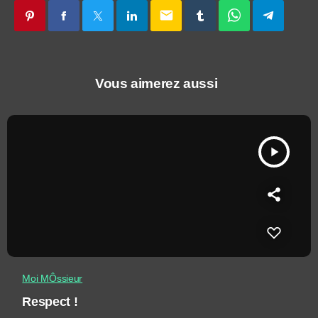
email
Vous aimerez aussi
play_arrow
Moi MÔssieur
Respect !