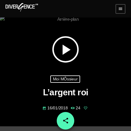
menu
play_arrow
Moi MÔssieur
L’argent roi
16/01/2018
24
today
share
email