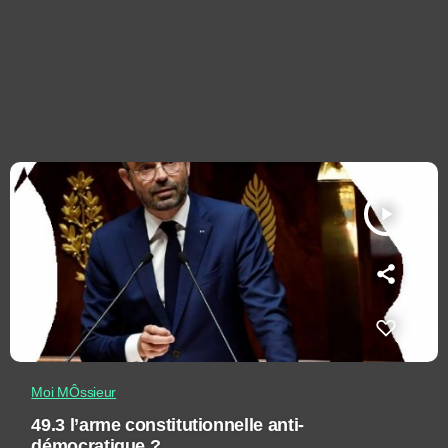
play_arrow
Moi MÔssieur
49.3 l’arme constitutionnelle anti-
démocratique ?