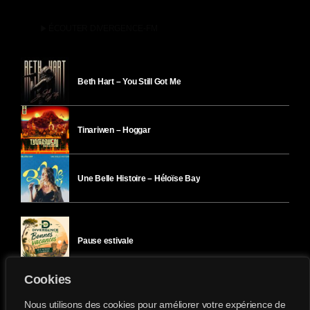
play_arrow
ÉCOUTER DIVERGENCE-FM
Beth Hart – You Still Got Me
Tinariwen – Hoggar
Une Belle Histoire – Héloïse Bay
Pause estivale
Cookies
Ici l’Ombre – mercredi 29 juillet
Nous utilisons des cookies pour améliorer votre expérience de