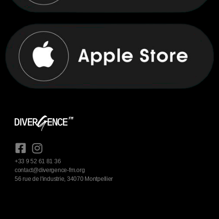
+33 9 52 61 81 36
contact@divergence-fm.org
56 rue de l'industrie, 34070 Montpellier