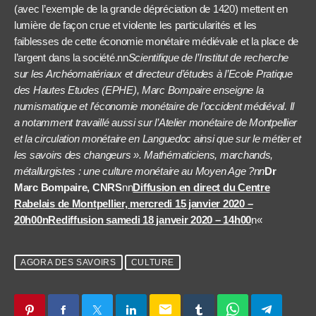
(avec l’exemple de la grande dépréciation de 1420) mettent en
lumière de façon crue et violente les particularités et les
faiblesses de cette économie monétaire médiévale et la place de
l’argent dans la société.nn
Scientifique de l’Institut de recherche
sur les Archéomatériaux et directeur d’études à l’Ecole Pratique
des Hautes Etudes (EPHE), Marc Bompaire enseigne la
numismatique et l’économie monétaire de l’occident médiéval. Il
a notamment travaillé aussi sur l’Atelier monétaire de Montpellier
et la circulation monétaire en Languedoc ainsi que sur le métier et
les savoirs des changeurs ». Mathématiciens, marchands,
métallurgistes : une culture monétaire au Moyen Age ?nn
Dr
Marc Bompaire, CNRS
nn
Diffusion en direct du Centre
Rabelais de Montpellier, mercredi 15 janvier 2020 –
20h00nRediffusion samedi 18 janveir 2020 – 14h00
n
«
AGORA DES SAVOIRS
CULTURE
email