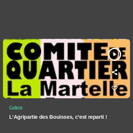
play_arrow
Culture
L’Agripartie des Bouisses, c’est reparti !