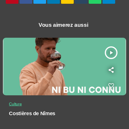
Vous aimerez aussi
play_arrow
Culture
Costières de Nîmes