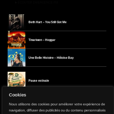
play_arrow
ÉCOUTER DIVERGENCE-FM
Beth Hart – You Still Got Me
Tinariwen – Hoggar
Une Belle Histoire – Héloïse Bay
Pause estivale
Cookies
Ici l’Ombre – mercredi 29 juillet
Nous utilisons des cookies pour améliorer votre expérience de
navigation, diffuser des publicités ou du contenu personnalisés