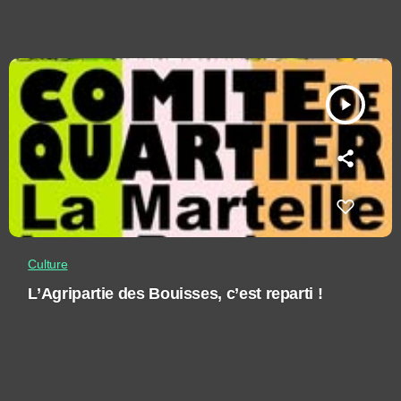
play_arrow
Culture
L’Agripartie des Bouisses, c’est reparti !