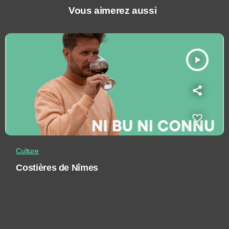
Vous aimerez aussi
play_arrow
Culture
Costières de Nîmes