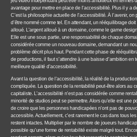
jeu vidéo indépendant peut être moins ambitieux en termes de
avantage pour mettre en place de l’accessibilité. Plus il y a d
C’est la philosophie actuelle de l’accessibilité. À l’avenir, 
d’être nommé comme tel. En attendant, un rééquilibrage doit êt
alloué. L’argent alloué à un domaine, comme le game design pa
Elle est une sous partie, une responsabilité de chaque domaine
considérée comme un nouveau domaine, demandant un nouvea
problème décrit plus haut. Pendant cette phase de rééquili
de productions, il faut s’attendre à une baisse d’ambition en
meilleure qualité d’accessibilité.
Avant la question de l’accessibilité, la réalité de la producti
compliquée. La question de la rentabilité peut-être alors au 
capitaliste. L’accessibilité n’est pas considérée comme rent
minorité de studios peut se permettre. Alors qu’elle est une p
de croire que les personnes handicapées n’ont pas de pouvoir
accessible. Actuellement, c’est rarement le cas dans tous le
restent intactes. Multiplier par le nombre de joueurs handicapé
possible qu’une forme de rentabilité existe malgré tout. Enc