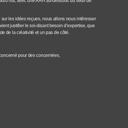
aujourd’hui, avec une AAH au-dessous du seuil de
 sur les idées reçues, nous allons nous intéresser
vient justifier le soi-disant besoin d’expertise, que
e de la créativité et un pas de côté.
 concerné pour des concernées.