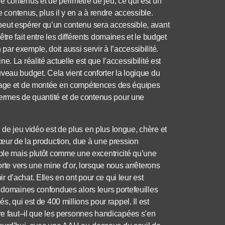
 contenus et de périmètre de jeu, ce qui est un
e contenus, plus il y en a à rendre accessible.
on peut espérer qu’un contenu sera accessible, avant
re fait entre les différents domaines et le budget
r exemple, doit aussi servir à l’accessibilité.
. La réalité actuelle est que l’accessibilité est
u budget. Cela vient conforter la logique du
brage et de montée en compétences des équipes
 termes de quantité et de contenus pour une
on de jeu vidéo est de plus en plus longue, chère et
cœur de la production, due à une pression
able mais plutôt comme une excentricité qu’une
orte vers une mine d’or, lorsque nous arrêterons
 d’achat. Elles en ont pour ce qui leur est
s domaines confondues alors leurs portefeuilles
s, qui est de 400 millions pour rappel. Il est
ore faut–il que les personnes handicapées s’en