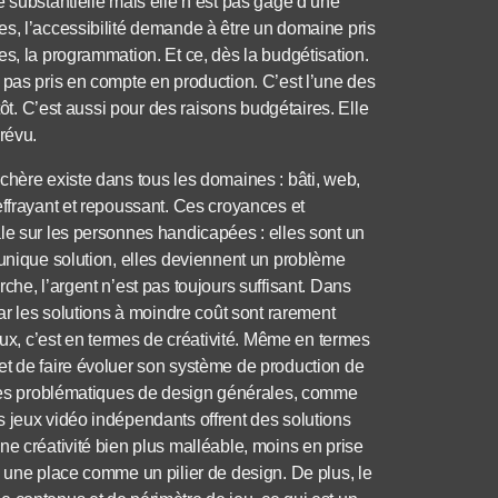
e substantielle mais elle n’est pas gage d’une
es, l’accessibilité demande à être un domaine pris
s, la programmation. Et ce, dès la budgétisation.
 pas pris en compte en production. C’est l’une des
tôt. C’est aussi pour des raisons budgétaires. Elle
révu.
chère existe dans tous les domaines : bâti, web,
effrayant et repoussant. Ces croyances et
le sur les personnes handicapées : elles sont un
’unique solution, elles deviennent un problème
che, l’argent n’est pas toujours suffisant. Dans
car les solutions à moindre coût sont rarement
eux, c’est en termes de créativité. Même en termes
et de faire évoluer son système de production de
à des problématiques de design générales, comme
 jeux vidéo indépendants offrent des solutions
ne créativité bien plus malléable, moins en prise
e une place comme un pilier de design. De plus, le