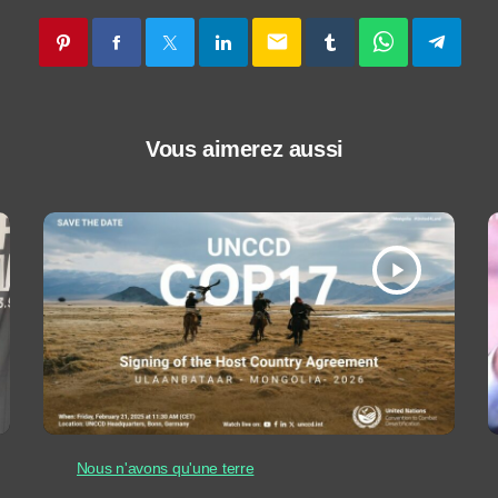
email
Vous aimerez aussi
play_arrow
Nous n'avons qu'une terre