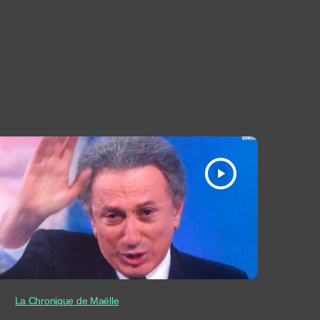
play_arrow
La Chronique de Maëlle