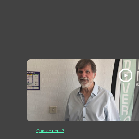
play_arrow
Quoi de neuf ?