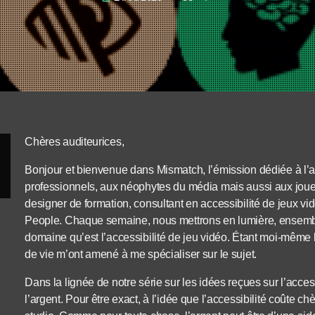
Chères auditeurices,
Bonjour et bienvenue dans Mismatch, l’émission dédiée à l’ac
professionnels, aux néophytes du média mais aussi aux jou
designer de formation, consultant en accessibilité de jeux vid
People. Chaque semaine, nous mettrons en lumière, ensembl
domaine qu’est l’accessibilité de jeu vidéo. Étant moi-mêm
de vie m’ont amené à me spécialiser sur le sujet.
Dans la lignée de notre série sur les idées reçues sur l’acces
l’argent. Pour être exact, à l’idée que l’accessibilité coûte chè