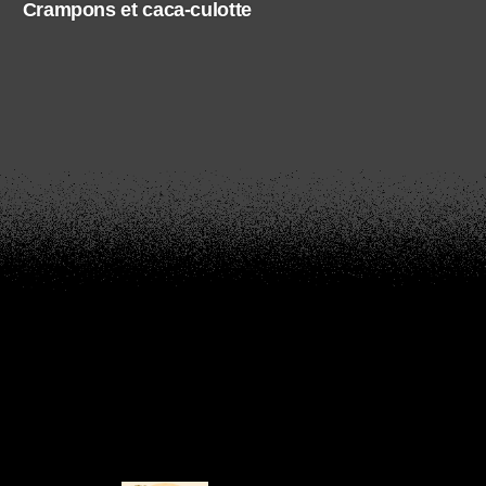
Crampons et caca-culotte