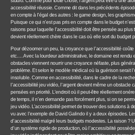
studio. Comme pour toute chose, l’argent peut être d’une aid
accessibilité réussie. Comme dit dans les précédents épisod
en compte à l’égal des autres : le game design, les graphisme
Puisque ce qui n’est pas pris en compte dans le budget n’est
raisons pour laquelle l’accessibilité doit être pensée au plus 
devient réellement chère dans le cas où elle sort du budget p
Pour dézoomer un peu, la croyance que l’accessibilité coûte 
etc…. Avec la lourdeur administrative, le domaine est rendu 
obstacles viennent nourrir une croyance néfaste, plus généra
problème. Et selon le modèle médical où la guérison serait l
insoluble. Comme en accessibilité, dans le cadre de la recher
l’accessibilité jeu vidéo, l’argent devient même un obstacle 
pensées en priorité. L’endroit où il peut-être réellement onér
de temps, il n’en demande pas forcément plus, si on se perm
jeu vidéo. L’accessibilité permet de trouver des solutions 
vu avec l’exemple de David Galindo il y a deux épisodes. Les
d’accessibilité malgré leurs budgets modestes. La raison ? U
d’un système rigide de production, où l’accessibilité possèd