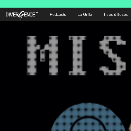
Podcasts
La Grille
Titres diffusés