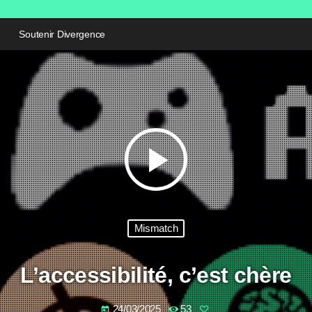
Soutenir Divergence
play_arrow
Mismatch
L’accessibilité, c’est chère
24/03/2025
53
today