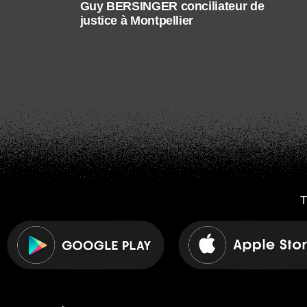
Guy BERSINGER conciliateur de
justice à Montpellier
T