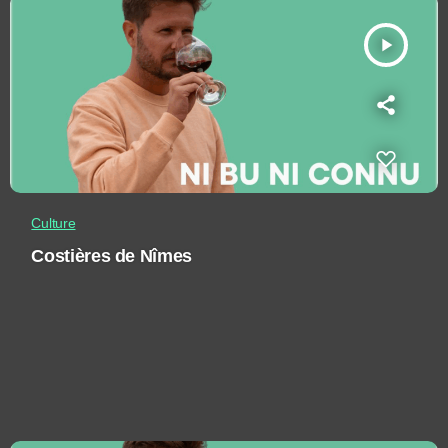
play_arrow
Culture
Costières de Nîmes