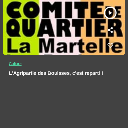
play_arrow
Culture
L’Agripartie des Bouisses, c’est reparti !