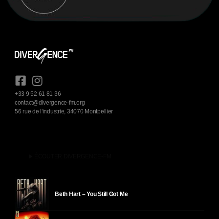
+33 9 52 61 81 36
contact@divergence-fm.org
56 rue de l'industrie, 34070 Montpellier
play_arrow
ÉCOUTER DIVERGENCE-FM
Beth Hart – You Still Got Me