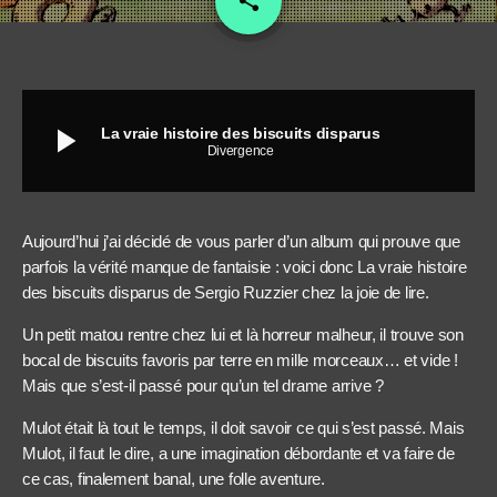
share
30
play_arrow
La vraie histoire des biscuits disparus
Divergence
Aujourd’hui j’ai décidé de vous parler d’un album qui prouve que
parfois la vérité manque de fantaisie : voici donc La vraie histoire
des biscuits disparus de Sergio Ruzzier chez la joie de lire.
Un petit matou rentre chez lui et là horreur malheur, il trouve son
bocal de biscuits favoris par terre en mille morceaux… et vide !
Mais que s’est-il passé pour qu’un tel drame arrive ?
Mulot était là tout le temps, il doit savoir ce qui s’est passé. Mais
Mulot, il faut le dire, a une imagination débordante et va faire de
ce cas, finalement banal, une folle aventure.