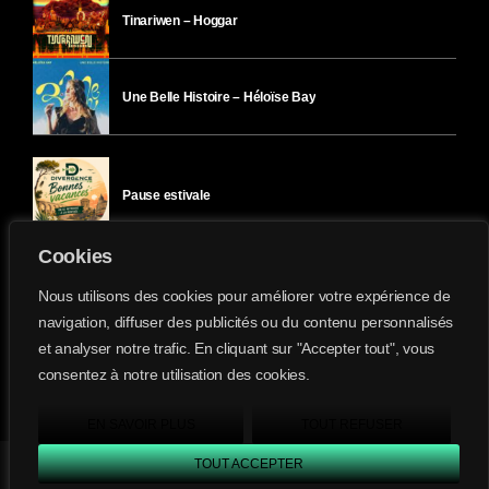
Tinariwen – Hoggar
Une Belle Histoire – Héloïse Bay
Pause estivale
Cookies
Ici l’Ombre – mercredi 29 juillet
Nous utilisons des cookies pour améliorer votre expérience de
navigation, diffuser des publicités ou du contenu personnalisés
et analyser notre trafic. En cliquant sur "Accepter tout", vous
Ici l’Ombre – mardi 28 juillet
consentez à notre utilisation des cookies.
Divergence-FM © 2022 Tous droits réservés.
Confidentialité
&
Mentions Légales
.
EN SAVOIR PLUS
TOUT REFUSER
TOUT ACCEPTER
Divergence FM
play_arrow
keyboard_arrow_right