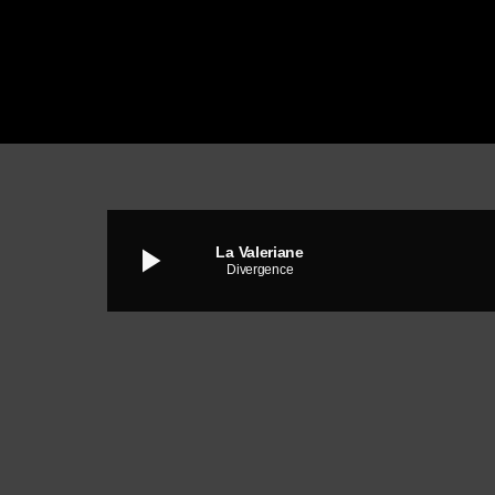
play_arrow
La Valeriane
Divergence