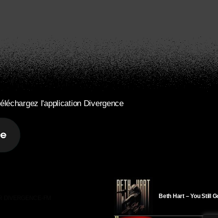
éléchargez l'application Divergence
Beth Hart – You Still 
R DIVERGENCE-FM