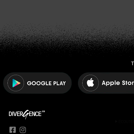
T
play_arrow
ÉCOUTE