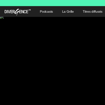
Podcasts
La Grille
Titres diffusés