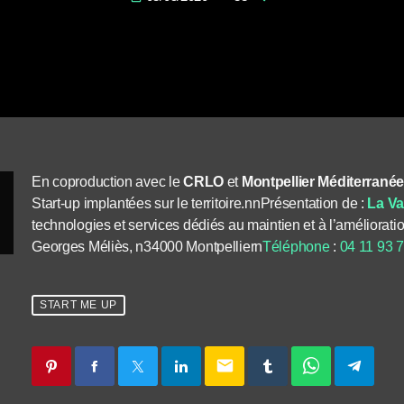
En coproduction avec le
CRLO
et
Montpellier Méditerrané
Start-up implantées sur le territoire.
nn
Présentation de :
La Va
technologies et services dédiés au maintien et à l’améliorati
Georges Méliès, n34000 Montpelliern
Téléphone
:
04 11 93 
START ME UP
email