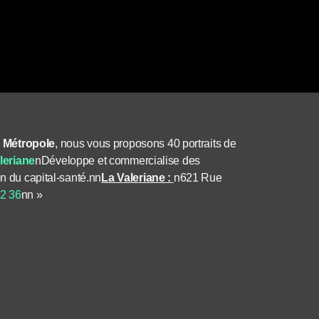
e Métropole
, nous vous proposons 40 portraits de
leriane
n
Développe et commercialise des
on du capital-santé.nn
La Valeriane :
n
621 Rue
72 36
n
n »