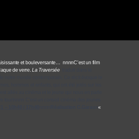
 saisissante et bouleversante… nnnnC’est un film
laque de verre.
La Traversée
traduit dans le
, de notre monde contemporain. Ce récit évoque le
es, hommes et enfants, qui ont été jetés sur les
 est allés au cinéma et le jeune qui nous en parle
tre tour!nnnn C’est un conseil cinéma des jeunes
21 – 10h40 / 17h40
nnnn
Réalisation C.Garau
n
«