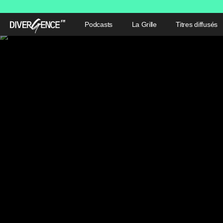
Podcasts
La Grille
Titres diffusés