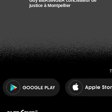
Guy BERSINGER conciliateur de
justice à Montpellier
T