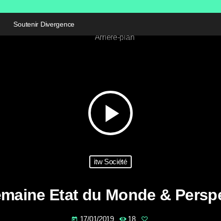
Soutenir Divergence
play_arrow
itw Société
maine Etat du Monde & Persp
17/01/2019
18
today