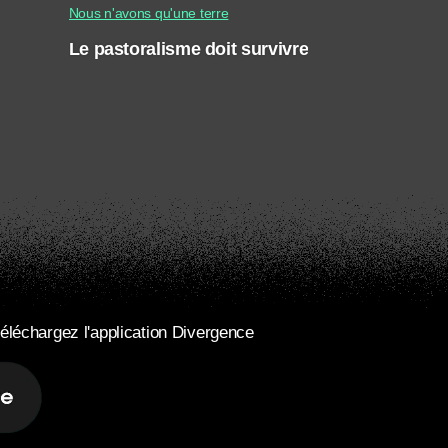
Nous n'avons qu'une terre
Le pastoralisme doit survivre
éléchargez l'application Divergence