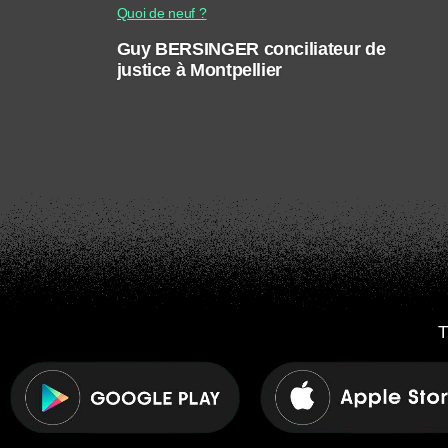
Quoi de neuf ?
Guy BERSINGER conciliateur de
justice à Montpellier
T