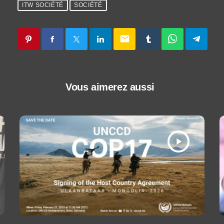
ITW SOCIÉTÉ
SOCIÉTÉ
email
Vous aimerez aussi
play_arrow