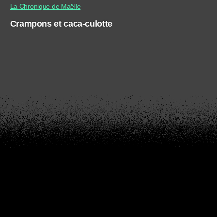
La Chronique de Maëlle
Crampons et caca-culotte