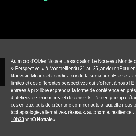
Au micro d’Olvier Nottale,L’association Le Nouveau Monde
& Perspective » à Montpellier du 21 au 25 janvier.nnPour 
Nouveau Monde et coordinateur de la semainennElle sera cons
limites et des différentes perspectives qui s’offrent à nous ! E
entrées à prix libre et prendra la forme de conférence en pr
d’ateliers, de rencontres, et de concerts. L’enjeu principal ét
ces enjeux, puis de créer une communauté à laquelle nous 
(collapsologie, alternatives, réseaux, autonomie, résilience
10h30
nnn
O.Nottale
«