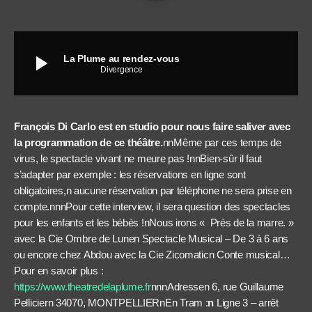
play_arrow
La Plume au rendez-vous
Divergence
François Di Carlo est en studio pour nous faire saliver avec
la programmation de ce théâtre.
nn
Même par ces temps de
virus, le spectacle vivant ne meure pas !
nn
Bien-sûr il faut
s’adapter par exemple :
les réservations en ligne sont
obligatoires,
n
a
ucune réservation par téléphone ne sera prise en
compte.
nnn
Pour cette interview, il sera question des spectacles
pour les enfants et les bébés !
n
Nous irons « Près de la marre. »
avec la
Cie Ombre de Lunen Spectacle Musical – De 3 à 6 ans
ou encore chez Abdou avec la
Cie Zicomatic
n Conte musical…
Pour en savoir plus :
https://www.theatredelaplume.fr
nnn
Adressen 6, rue Guillaume
Pelliciern 34070, MONTPELLIER
n
En Tram :
n
Ligne 3 – arrêt