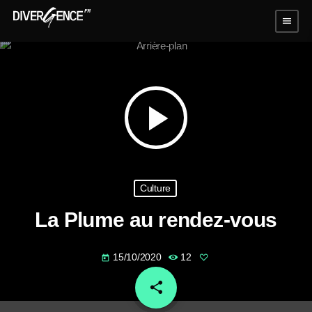
menu
play_arrow
Culture
La Plume au rendez-vous
15/10/2020
12
today
share
email