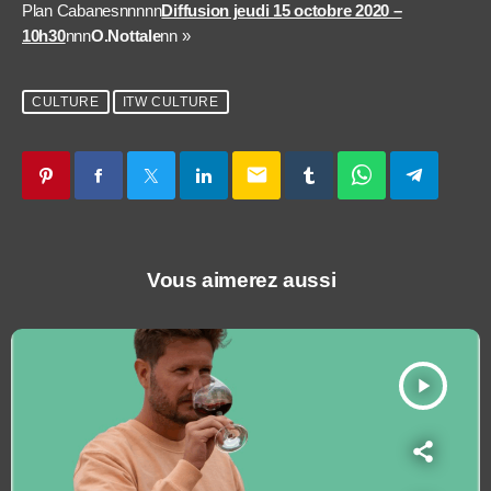
Plan Cabanesnnnnn
Diffusion jeudi 15 octobre 2020 –
10h30
nnn
O.Nottale
n
n »
CULTURE
ITW CULTURE
email
Vous aimerez aussi
play_arrow