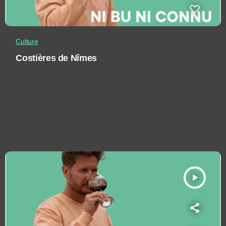
Culture
Costières de Nîmes
play_arrow