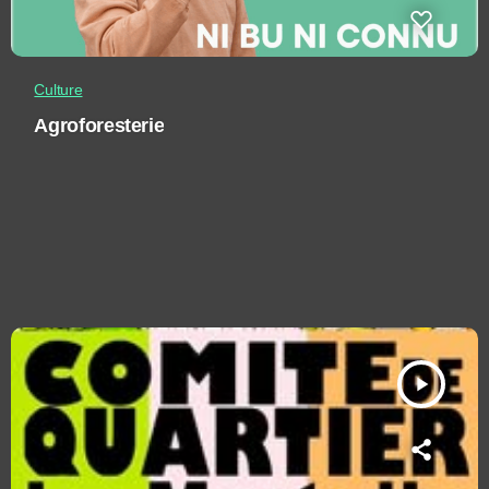
Culture
Agroforesterie
play_arrow