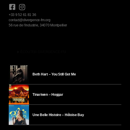
+33 9 52 61 81 36
contact@divergence-fm.org
56 rue de l'industrie, 34070 Montpellier
play_arrow
ÉCOUTER DIVERGENCE-FM
Beth Hart – You Still Got Me
Tinariwen – Hoggar
Une Belle Histoire – Héloïse Bay