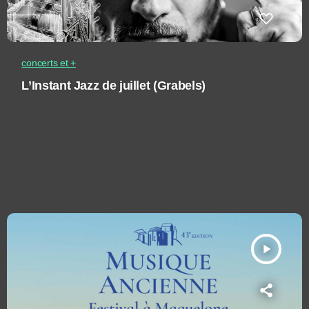
concerts et +
L’Instant Jazz de juillet (Grabels)
play_arrow