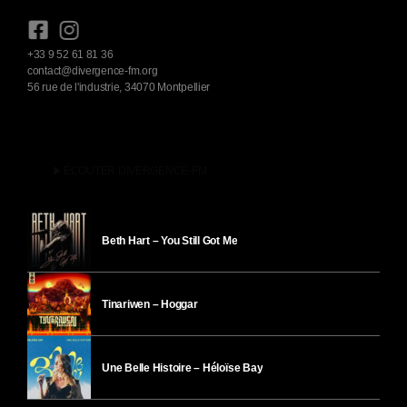
+33 9 52 61 81 36
contact@divergence-fm.org
56 rue de l'industrie, 34070 Montpellier
play_arrow
ÉCOUTER DIVERGENCE-FM
Beth Hart – You Still Got Me
Tinariwen – Hoggar
Une Belle Histoire – Héloïse Bay