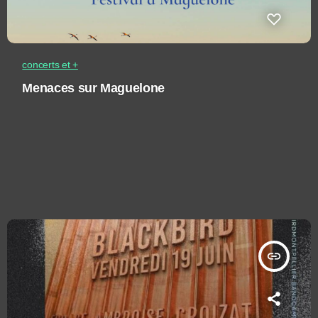
concerts et +
Menaces sur Maguelone
insert_link