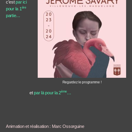
c’est
par ici
ére
pour la 1
partie…
Regardez le programme !
ème
et
par là pour la 2
…
Animation et réalisation : Marc Ossorguine