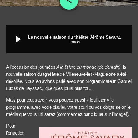
share
play_arrow
La nouvelle saison du théâtre Jérôme Savary...
maos
A l’occasion des journées
A la lisière du monde (de demain)
, la
nouvelle saison du tghéâtre de Villeneuve-lès-Maguelone a été
dévoilée. Nous en avions parlé avec son programmateur, Gabriel
Lucas de Leyssac, quelques jours plus tôt…
Mais pour tout savoir, vous pouvez aussi « feuilleter » le
programme, avec votre clavier, votre souri ou vos doigts selon le
média que vous utiliserez (commencez par cliquer sur l’image!).
Pour
l’entretien,