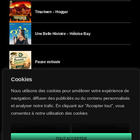
Tinariwen – Hoggar
Une Belle Histoire – Héloïse Bay
Pause estivale
Cookies
Ici l’Ombre – mercredi 29 juillet
Nous utilisons des cookies pour améliorer votre expérience de
navigation, diffuser des publicités ou du contenu personnalisés
et analyser notre trafic. En cliquant sur "Accepter tout", vous
Ici l’Ombre – mardi 28 juillet
consentez à notre utilisation des cookies.
Divergence-FM © 2022 Tous droits réservés.
Confidentialité
&
Mentions Légales
.
EN SAVOIR PLUS
TOUT REFUSER
TOUT ACCEPTER