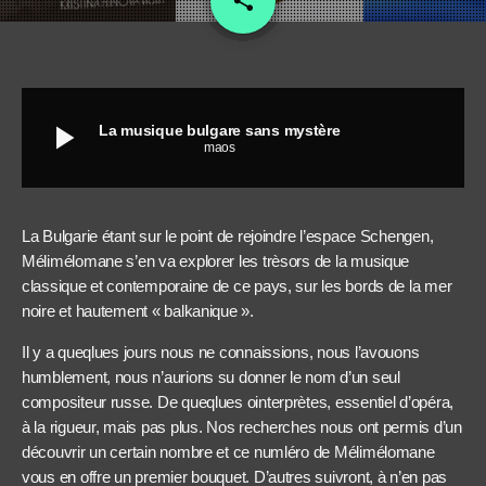
share
play_arrow
La musique bulgare sans mystère
maos
La Bulgarie étant sur le point de rejoindre l’espace Schengen,
Mélimélomane s’en va explorer les trèsors de la musique
classique et contemporaine de ce pays, sur les bords de la mer
noire et hautement « balkanique ».
Il y a queqlues jours nous ne connaissions, nous l’avouons
humblement, nous n’aurions su donner le nom d’un seul
compositeur russe. De queqlues ointerprètes, essentiel d’opéra,
à la rigueur, mais pas plus. Nos recherches nous ont permis d’un
découvrir un certain nombre et ce numléro de Mélimélomane
vous en offre un premier bouquet. D’autres suivront, à n’en pas