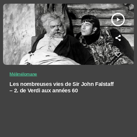
play_arrow
Mélimélomane
Les nombreuses vies de Sir John Falstaff
– 2. de Verdi aux années 60