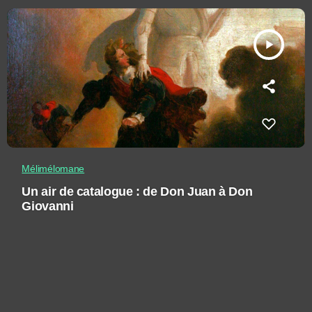
play_arrow
Mélimélomane
Un air de catalogue : de Don Juan à Don
Giovanni