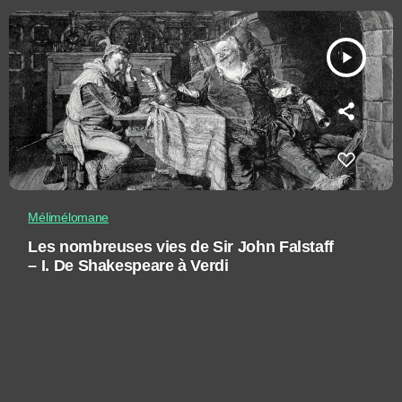
play_arrow
Mélimélomane
Les nombreuses vies de Sir John Falstaff
– I. De Shakespeare à Verdi