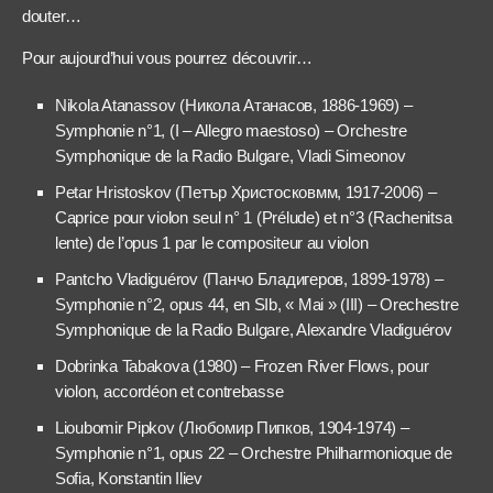
douter…
Pour aujourd’hui vous pourrez découvrir…
Nikola Atanassov (Никола Атанасов, 1886-1969) –
Symphonie n°1, (I – Allegro maestoso) – Orchestre
Symphonique de la Radio Bulgare, Vladi Simeonov
Petar Hristoskov (Петър Христосковмм, 1917-2006) –
Caprice pour violon seul n° 1 (Prélude) et n°3 (Rachenitsa
lente) de l’opus 1 par le compositeur au violon
Pantcho Vladiguérov (Панчо Бладигеров, 1899-1978) –
Symphonie n°2, opus 44, en SIb, « Mai » (III) – Orechestre
Symphonique de la Radio Bulgare, Alexandre Vladiguérov
Dobrinka Tabakova (1980) – Frozen River Flows, pour
violon, accordéon et contrebasse
Lioubomir Pipkov (Любомир Пипков, 1904-1974) –
Symphonie n°1, opus 22 – Orchestre Philharmonioque de
Sofia, Konstantin Iliev