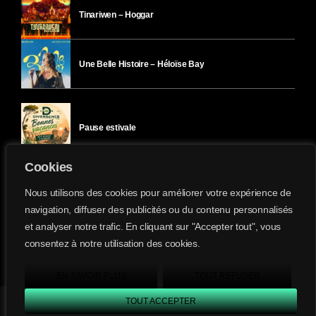
Tinariwen – Hoggar
Une Belle Histoire – Héloïse Bay
Pause estivale
Cookies
Ici l’Ombre – mercredi 29 juillet
Nous utilisons des cookies pour améliorer votre expérience de
navigation, diffuser des publicités ou du contenu personnalisés
et analyser notre trafic. En cliquant sur "Accepter tout", vous
Ici l’Ombre – mardi 28 juillet
consentez à notre utilisation des cookies.
Divergence-FM © 2022 Tous droits réservés.
Confidentialité
&
Mentions Légales
.
EN SAVOIR PLUS
TOUT REFUSER
TOUT ACCEPTER
Divergence FM
play_arrow
keyboard_arrow_right