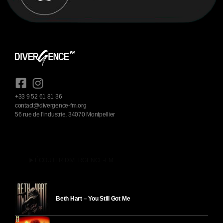
+33 9 52 61 81 36
contact@divergence-fm.org
56 rue de l'industrie, 34070 Montpellier
play_arrow
ÉCOUTER DIVERGENCE-FM
Beth Hart – You Still Got Me