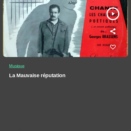
play_arrow
Musique
La Mauvaise réputation