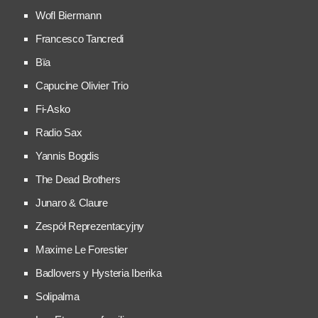
Wofl Biermann
Francesco Tancredi
Bïa
Capucine Olivier Trio
Fi-Asko
Radio Sax
Yannis Bogdis
The Dead Brothers
Junaro & Claure
Zespół Reprezentacyjny
Maxime Le Forestier
Badlovers y Hysteria Iberika
Solipalma