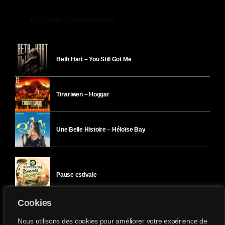
play_arrow
ÉCOUTER DIVERGENCE-FM
Beth Hart – You Still Got Me
Tinariwen – Hoggar
Une Belle Histoire – Héloïse Bay
Pause estivale
Cookies
Ici l’Ombre – mercredi 29 juillet
Nous utilisons des cookies pour améliorer votre expérience de