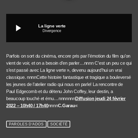
play_arrow
La ligne verte
Divergence
Parfois on sort du cinéma, encore pris par l’émotion du film qu’on
vient de voir, et on a besoin d’en parler…nnnn C’est un peu ce qui
s’est passé avec La ligne verte », devenu aujourd’hui un vrai
classique. nnnnCette histoire fantastique et tragique a bouleversé
les jeunes de l’atelier radio qui nous en parle! La rencontre de
Paul Edgecomb et du détenu John Coffey, leur destin, a
beaucoup touché et ému…nnnnnnn
Diffusion jeudi 24 février
2022 – 10h40 / 17h40
nnnn
C.Garau
«
PAROLES D'ADOS
SOCIÉTÉ