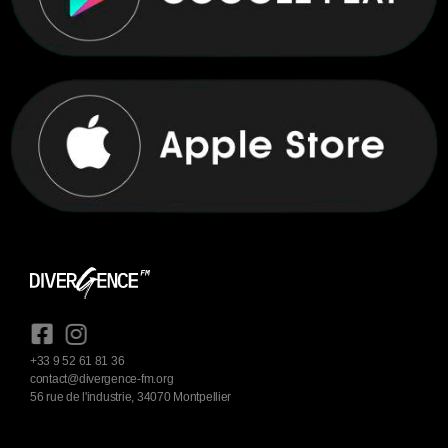
+33 9 52 61 81 36
contact@divergence-fm.org
56 rue de l'industrie, 34070 Montpellier