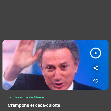
play_arrow
La Chronique de Maëlle
Crampons et caca-culotte