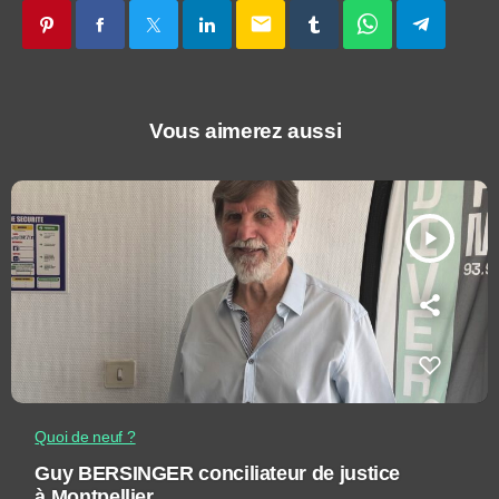
email
Vous aimerez aussi
play_arrow
Quoi de neuf ?
Guy BERSINGER conciliateur de justice
à Montpellier