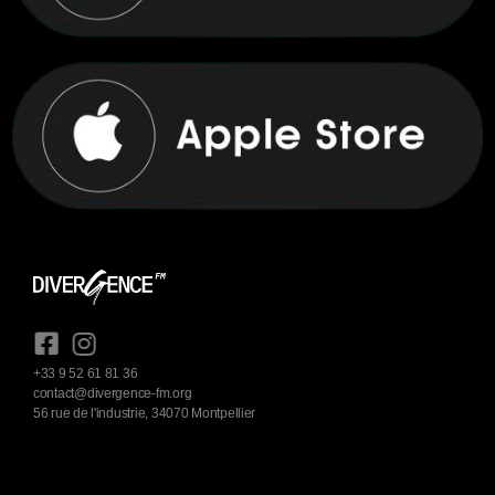
+33 9 52 61 81 36
contact@divergence-fm.org
56 rue de l'industrie, 34070 Montpellier