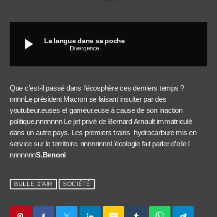
play_arrow
La langue dans sa poche
Divergence
Que c’est-il passé dans l’écosphère ces derniers temps ?
nnnnLe président Macron se faisant insulter par des
youtubeur.euses et gameur.euse à cause de son inaction
politique.nnnnnnn Le jet privé de Bernard Arnault immatriculé
dans un autre pays. Les premiers trains hydrocarbure mis en
service sur le territoire. nnnnnnnnL’écologie fait parler d’elle !
nnnnnnn
S.Benoni
BULLE D'AIR
SOCIÉTÉ
email