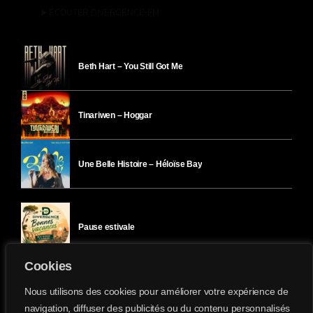
play_arrow
ÉCOUTER DIVERGENCE-FM
Beth Hart – You Still Got Me
Tinariwen – Hoggar
Une Belle Histoire – Héloïse Bay
Pause estivale
Cookies
Ici l’Ombre – mercredi 29 juillet
Nous utilisons des cookies pour améliorer votre expérience de
navigation, diffuser des publicités ou du contenu personnalisés