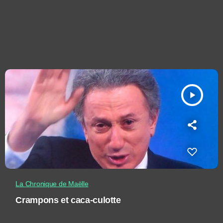
play_arrow
La Chronique de Maëlle
Crampons et caca-culotte