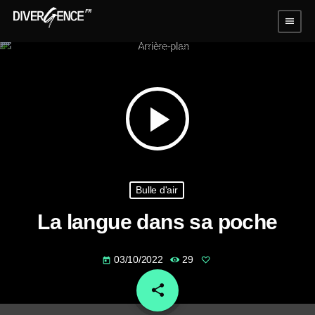
menu
play_arrow
Bulle d'air
La langue dans sa poche
03/10/2022
29
today
share
email