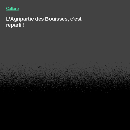
Culture
L’Agripartie des Bouisses, c’est
reparti !