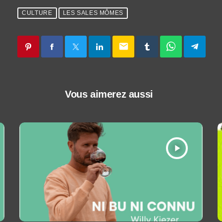
CULTURE
LES SALES MÔMES
email
Vous aimerez aussi
play_arrow