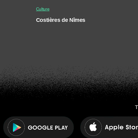
Culture
Costières de Nîmes
T