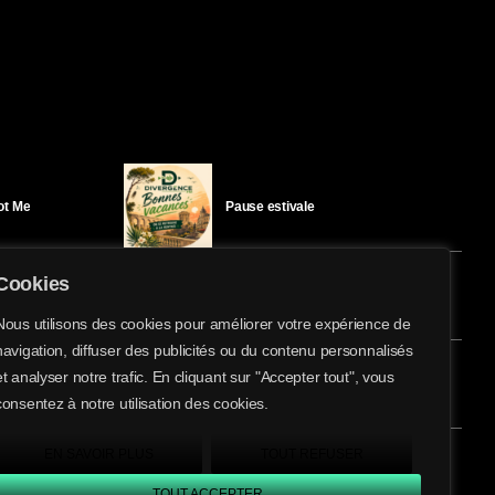
Got Me
Pause estivale
Cookies
Ici l’Ombre – mercredi 29 juillet
Nous utilisons des cookies pour améliorer votre expérience de
navigation, diffuser des publicités ou du contenu personnalisés
share
email
et analyser notre trafic. En cliquant sur "Accepter tout", vous
5
éloïse Bay
Ici l’Ombre – mardi 28 juillet
consentez à notre utilisation des cookies.
EN SAVOIR PLUS
TOUT REFUSER
TOUT ACCEPTER