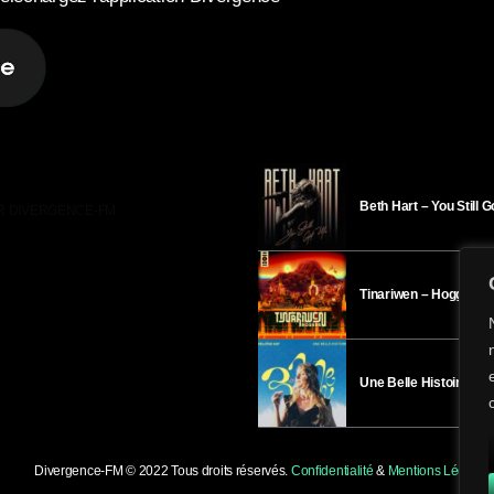
Beth Hart – You Still 
R DIVERGENCE-FM
Tinariwen – Hoggar
Une Belle Histoire – H
Divergence-FM © 2022 Tous droits réservés.
Confidentialité
&
Mentions Légales
.