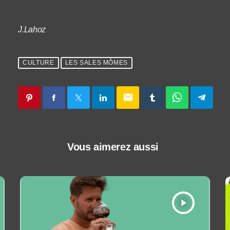
J.Lahoz
CULTURE
LES SALES MÔMES
email
Vous aimerez aussi
play_arrow