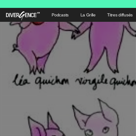
Podcasts
La Grille
Titres diffusés