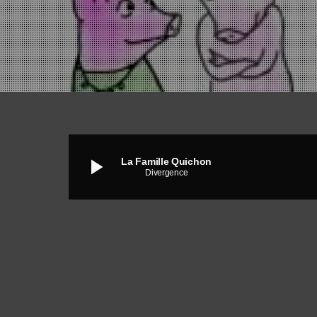
play_arrow
La Famille Quichon
Divergence