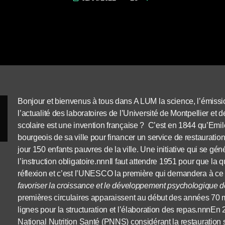
Bonjour et bienvenus à tous dans A LUM la science, l’émiss
l’actualité des laboratoires de l’Université de Montpellier et
scolaire est une invention française ?
C’est en 1844 qu’Emile
bourgeois de sa ville pour financer un service de restauratio
jour 150 enfants pauvres de la ville. Une initiative qui se gé
l’instruction obligatoire.nnnIl faut attendre 1951 pour que la qu
réflexion et c’est l’UNESCO la première qui demandera à ce
favoriser la croissance et le développement psychologique de
premières circulaires apparaissent au début des années 70 
lignes pour la structuration et l’élaboration des repas.nnnEn
National Nutrition Santé (PNNS) considérant la restauratio