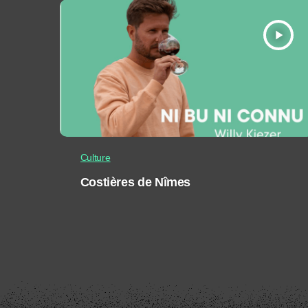
play_arrow
Culture
Costières de Nîmes