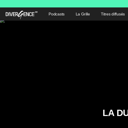
Podcasts
La Grille
Titres diffusés
LA D