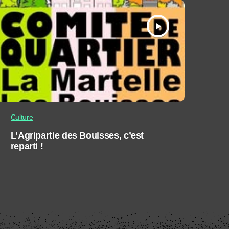
play_arrow
Culture
L’Agripartie des Bouisses, c’est
reparti !