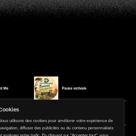
Got Me
Pause estivale
Cookies
Ici l’Ombre – mercredi 29 juillet
Nous utilisons des cookies pour améliorer votre expérience de
navigation, diffuser des publicités ou du contenu personnalisés
share
email
et analyser notre trafic. En cliquant sur "Accepter tout", vous