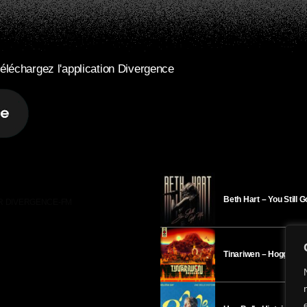
éléchargez l'application Divergence
Beth Hart – You Still 
R DIVERGENCE-FM
Tinariwen – Hoggar