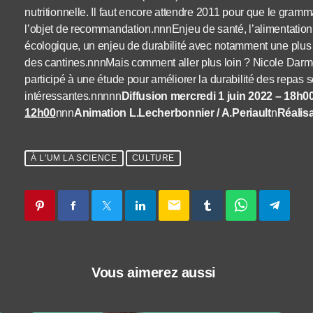
nutritionnelle. Il faut encore attendre 2011 pour que le gram
l’objet de recommandation.nnnEnjeu de santé, l’alimentation
écologique, un enjeu de durabilité avec notamment une plus
des cantines.nnnMais comment aller plus loin ? Nicole Darmo
participé à une étude pour améliorer la durabilité des repas 
intéressantes.nnnnn
Diffusion mercredi 1 juin 2022 – 18h0
12h00
nnn
Animation L.Lecherbonnier / A.Periault
n
Réalisa
À L'UM LA SCIENCE
CULTURE
email
Vous aimerez aussi