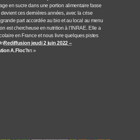
mage en sucre dans une portion alimentaire fasse
 devient ces dernières années, avec la crise
 grande part accordée au bio et au local au menu
n est chercheuse en nutrition à l’INRAE. Elle a
scolaire en France et nous livre quelques pistes
0
n
Rediffusion jeudi 2 juin 2022 –
tion A.Floc’h
n »