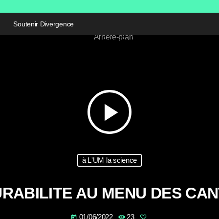
Soutenir Divergence
play_arrow
à L'UM la science
URABILITE AU MENU DES CAN
01/06/2022
23
today