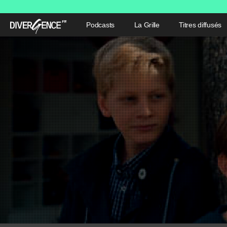
Podcasts
La Grille
Titres diffusés