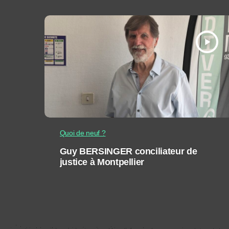
play_arrow
Quoi de neuf ?
Guy BERSINGER conciliateur de
justice à Montpellier