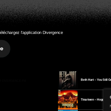
éléchargez l'application Divergence
Beth Hart – You Still 
R DIVERGENCE-FM
Tinariwen – Hoggar