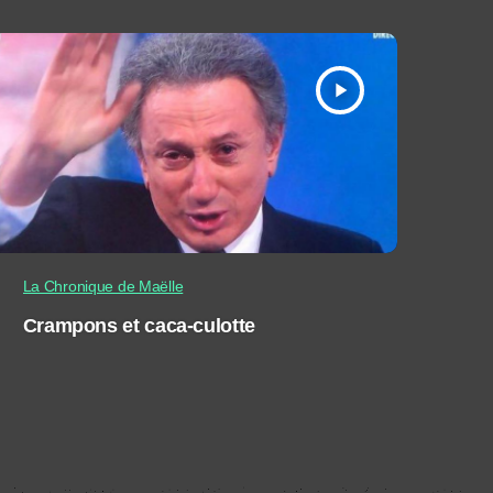
play_arrow
La Chronique de Maëlle
Crampons et caca-culotte