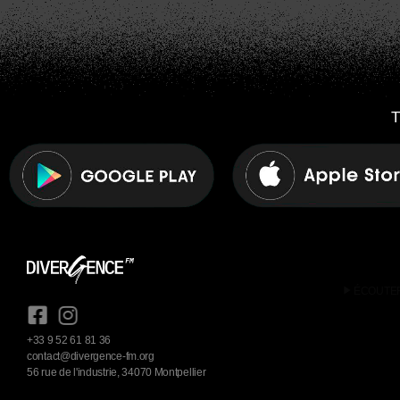
T
play_arrow
ÉCOUTE
+33 9 52 61 81 36
contact@divergence-fm.org
56 rue de l'industrie, 34070 Montpellier