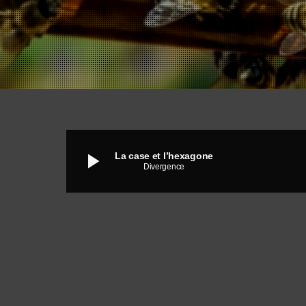
play_arrow
La case et l’hexagone
Divergence