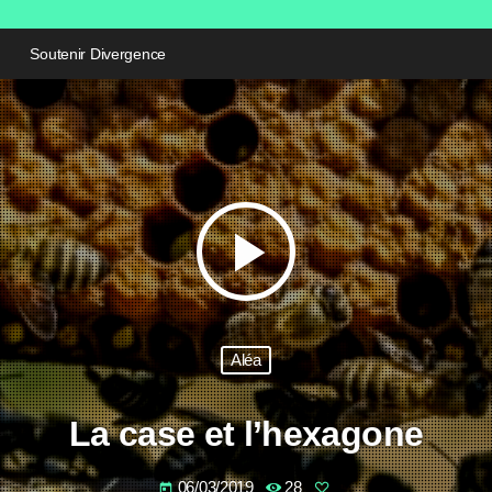
Soutenir Divergence
play_arrow
Aléa
La case et l’hexagone
06/03/2019
28
today