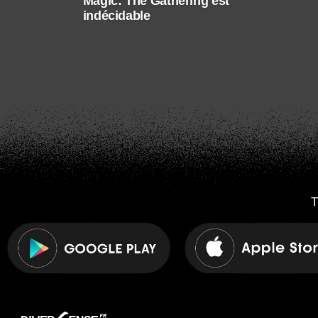
Magic: The Gathering est
indécidable
T