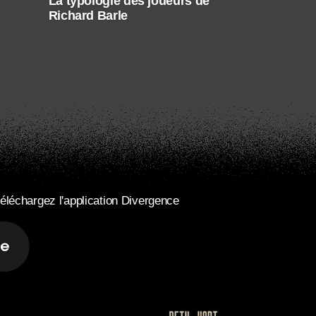
La typologie des joueurs de
Richard Barle
éléchargez l'application Divergence