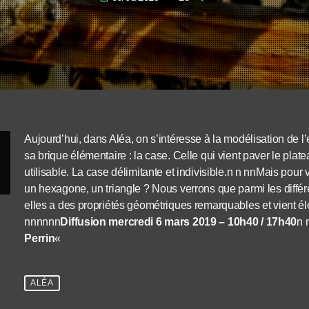
Aujourd’hui, dans Aléa, on s’intéresse à la modélisation de l’
sa brique élémentaire : la case. Celle qui vient paver le plat
utilisable. La case délimitante et indivisible.n n nnMais pou
un hexagone, un triangle ? Nous verrons que parmi les différe
elles a des propriétés géométriques remarquables et vient é
nnnnnn
Diffusion mercredi 6 mars 2019 – 10h40 / 17h40
n 
Perrin
«
ALÉA