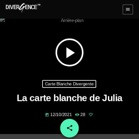
menu
play_arrow
Carte Blanche Divergente
La carte blanche de Julia
12/10/2021
28
today
share
email