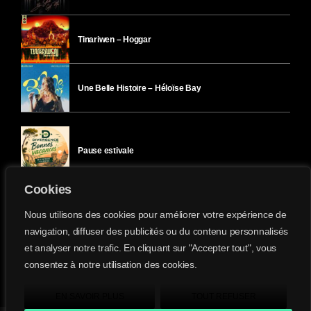
Tinariwen – Hoggar
Une Belle Histoire – Héloïse Bay
Pause estivale
Cookies
Ici l’Ombre – mercredi 29 juillet
Nous utilisons des cookies pour améliorer votre expérience de
navigation, diffuser des publicités ou du contenu personnalisés
et analyser notre trafic. En cliquant sur "Accepter tout", vous
Ici l’Ombre – mardi 28 juillet
consentez à notre utilisation des cookies.
Divergence-FM © 2022 Tous droits réservés.
Confidentialité
&
Mentions Légales
.
EN SAVOIR PLUS
TOUT REFUSER