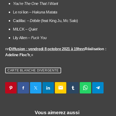
You’re The One That I Want
Le roi lion –
Hakuna Matata
Cadillac –
Débile
(feat King Ju, Mc Salo)
MILCK –
Quiet
Lily Allen –
Fuck You
nn
Diffusion : vendredi 8 octobre 2021 à 19hnn
Réalisation :
Adeline Floc’h
«
CARTE BLANCHE DIVERGENTE
email
Vous aimerez aussi