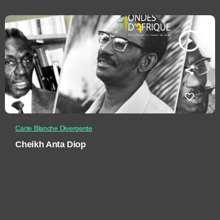
play_arrow
Carte Blanche Divergente
Cheikh Anta Diop