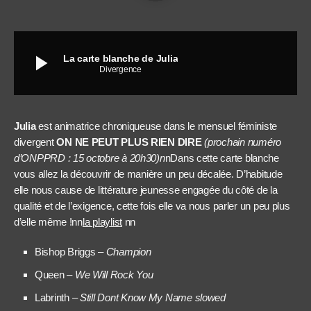
play_arrow
La carte blanche de Julia
Divergence
Julia
est animatrice chroniqueuse dans le mensuel féministe
divergent
ON NE PEUT PLUS RIEN DIRE
(prochain numéro
d’ONPPRD : 15 octobre à 20h30)n
nDans cette carte blanche
vous allez la découvrir de manière un peu décalée. D’habitude
elle nous cause de littérature jeunesse engagée du côté de la
qualité et de l’exigence, cette fois elle va nous parler un peu plus
d’elle même !nn
la playlist
nn
Bishop Briggs –
Champion
Queen –
We Will Rock You
Labrinth –
Still Dont Know My Name slowed