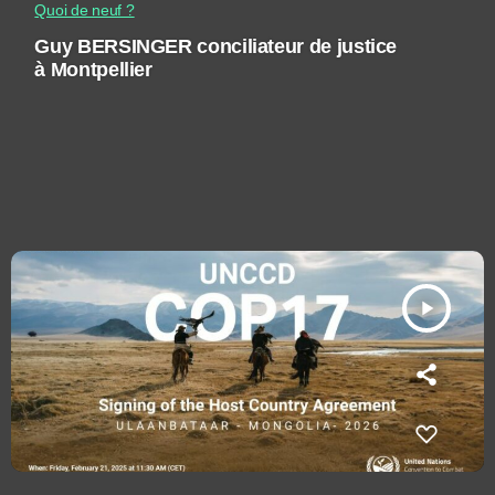
Quoi de neuf ?
Guy BERSINGER conciliateur de justice
à Montpellier
play_arrow