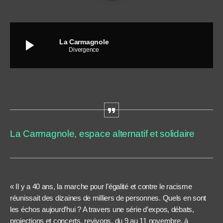
play_arrow
La Carmagnole
Divergence
La Carmagnole, espace alternatif et solidaire
« Il y a 40 ans, la marche pour l’égalité et contre le racisme
réunissait des dizaines de milliers de personnes. Quels en sont
les échos aujourd’hui ? A travers une série d’expos, débats,
projections et concerts, revivons, du 9 au 11 novembre, à