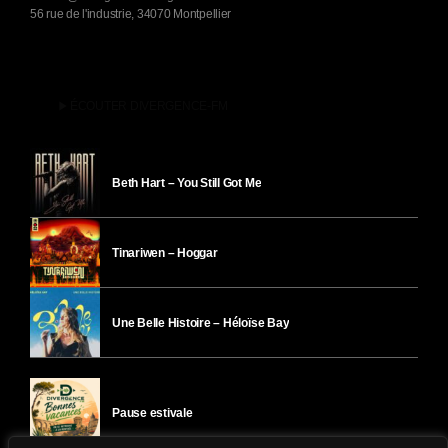
56 rue de l'industrie, 34070 Montpellier
play_arrow
ÉCOUTER DIVERGENCE-FM
Beth Hart – You Still Got Me
Tinariwen – Hoggar
Une Belle Histoire – Héloïse Bay
Pause estivale