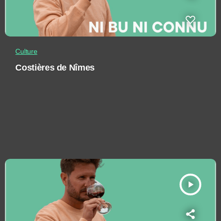
Culture
Costières de Nîmes
play_arrow