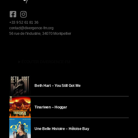
+33 9 52 61 81 36
contact@divergence-fm.org
56 rue de l'industrie, 34070 Montpellier
play_arrow
ÉCOUTER DIVERGENCE-FM
Beth Hart – You Still Got Me
Tinariwen – Hoggar
Une Belle Histoire – Héloïse Bay