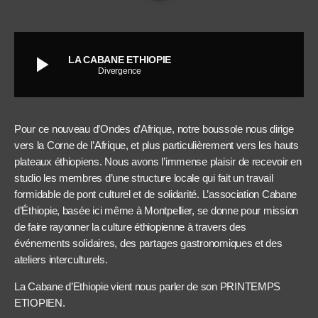
play_arrow
LA CABANE ETHIOPIE
Divergence
Pour ce nouveau d’Ondes d’Afrique, notre boussole nous dirige
vers la Corne de l’Afrique, et plus particulièrement vers les hauts
plateaux éthiopiens. Nous avons l’immense plaisir de recevoir en
studio les membres d’une structure locale qui fait un travail
formidable de pont culturel et de solidarité. L’association Cabane
d’Éthiopie, basée ici même à Montpellier, se donne pour mission
de faire rayonner la culture éthiopienne à travers des
événements solidaires, des partages gastronomiques et des
ateliers interculturels.
La Cabane d’Ethiopie vient nous parler de son PRINTEMPS
ETIOPIEN.