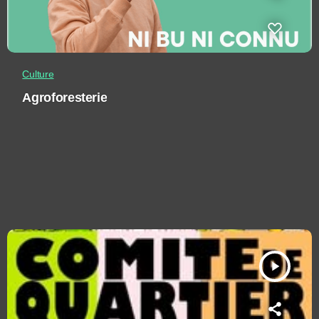
Culture
Agroforesterie
play_arrow