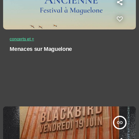
concerts et +
Menaces sur Maguelone
insert_link