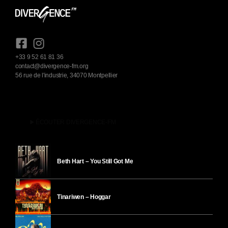
+33 9 52 61 81 36
contact@divergence-fm.org
56 rue de l'industrie, 34070 Montpellier
play_arrow
ÉCOUTER DIVERGENCE-FM
Beth Hart – You Still Got Me
Tinariwen – Hoggar