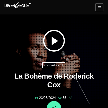
menu
play_arrow
concerts et +
La Bohème de Roderick
Cox
23/05/2024
55
today
email