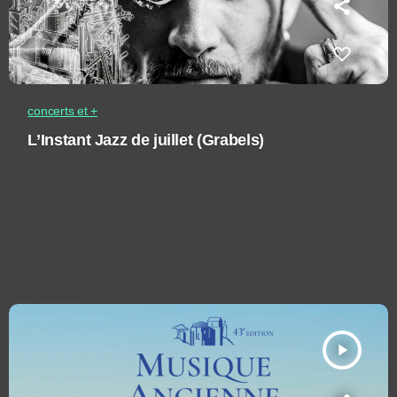
concerts et +
L’Instant Jazz de juillet (Grabels)
play_arrow