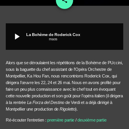
share
play_arrow
La Bohème de Roderick Cox
maos
Alors que se déroulaient les répétitions de la Bohème de PUccini,
sous la baguette du chef assistant de l’Opéra Orchestre de
Montpellier, Ka Hou Fan, nous rencontrions Roderick Cox, qui
dirigera l’œuvre les 22, 24 et 26 mai. Nous en avons profité pour
faire un peu plus connaissance avec le chef tout en évoquant
cette nouvelle production et son goût pour l’opéra italien (il dirigera
à la rentrée
La Forza del Destino
de Verdi et a déjà diririgé à
Montpellier une production de
Rigoletto
).
Ré-écouter l’entretien :
première partie
/
deuxième partie