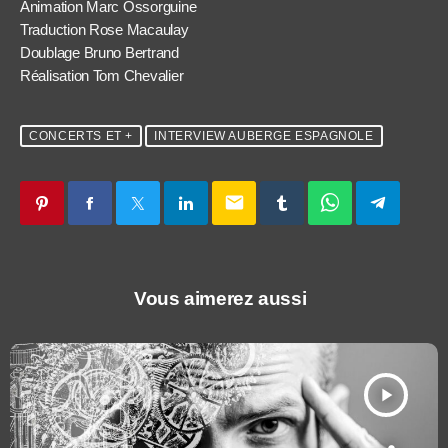
Animation Marc Ossorguine
Traduction Rose Macaulay
Doublage Bruno Bertrand
Réalisation Tom Chevalier
CONCERTS ET +
INTERVIEW AUBERGE ESPAGNOLE
email
Vous aimerez aussi
play_arrow