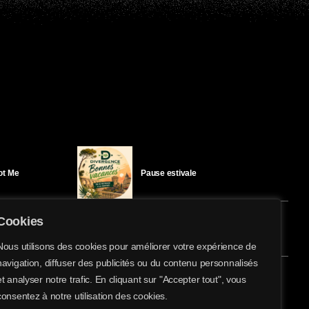
Got Me
Pause estivale
Cookies
Ici l’Ombre – mercredi 29 juillet
Nous utilisons des cookies pour améliorer votre expérience de
navigation, diffuser des publicités ou du contenu personnalisés
share
email
et analyser notre trafic. En cliquant sur "Accepter tout", vous
éloïse Bay
Ici l’Ombre – mardi 28 juillet
consentez à notre utilisation des cookies.