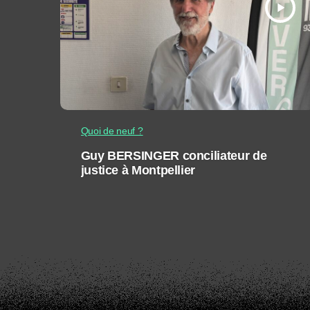
play_arrow
Quoi de neuf ?
Guy BERSINGER conciliateur de
justice à Montpellier