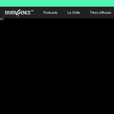
Podcasts
La Grille
Titres diffusés