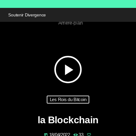
Soutenir Divergence
play_arrow
Les Rois du Bitcoin
la Blockchain
18/04/2022
33
today