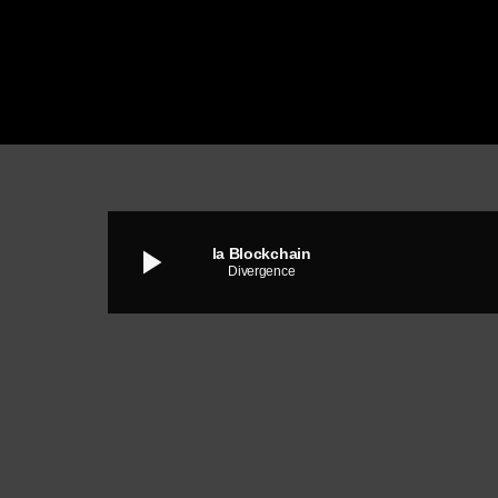
play_arrow
la Blockchain
Divergence