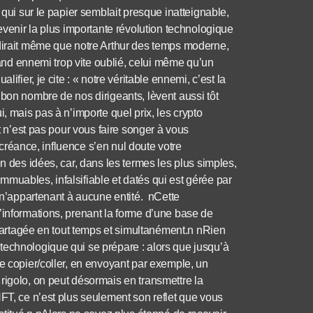
 qui sur le papier semblait presque inatteignable,
devenir la plus importante révolution technologique
 dirait même que notre Arthur des temps moderne,
grand ennemi trop vite oublié, celui même qu’un
ifier, je cite : « notre véritable ennemi, c’est la
 bon nombre de nos dirigeants, lèvent aussi tôt
, mais pas à n’importe quel prix, les crypto
st n’est pas pour vous faire songer à vous
a créance, influence s’en nul doute votre
n des idées, car, dans les termes les plus simples,
muables, infalsifiable et datés qui est gérée par
t n’appartenant à aucune entité. nCette
’informations, prenant la forme d’une base de
e partagée en tout temps et simultanément.n nRien
technologique qui se prépare : alors que jusqu’à
le copier/coller, en envoyant par exemple, un
rigolo, on peut désormais en transmettre la
NFT, ce n’est plus seulement son reflet que vous