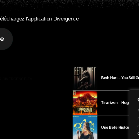
éléchargez l'application Divergence
Beth Hart – You Still 
R DIVERGENCE-FM
Tinariwen – Hoggar
Une Belle Histoire – H