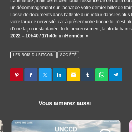
transmettez, mais bel et bien toute l’essence de ce qui la co
un dédommagement sur l’achat de votre dernier billet de train
liasse de documents dans l’attente d’un retour dans les plus br
votre taux de nervosité, car à présent votre bonne foi n’est 
d’une façon instantanée, forte heureusement, la blockchain
2022 – 10h40 / 17h40
nnnn
Hermès
n »
LES ROIS DU BITCOIN
SOCIÉTÉ
email
Vous aimerez aussi