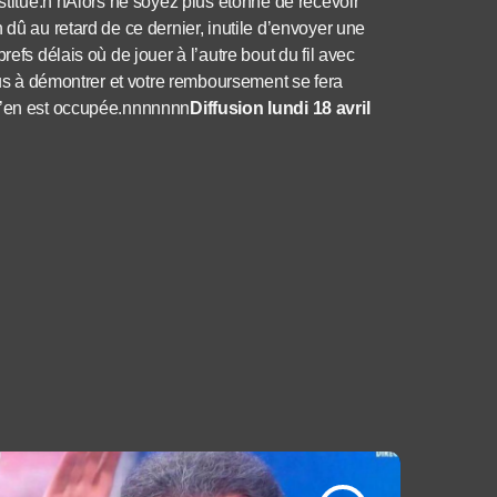
nstitué.n nAlors ne soyez plus étonné de recevoir
 dû au retard de ce dernier, inutile d’envoyer une
efs délais où de jouer à l’autre bout du fil avec
plus à démontrer et votre remboursement se fera
 s’en est occupée.nnnnnnn
Diffusion lundi 18 avril