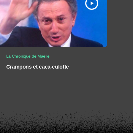
play_arrow
La Chronique de Maëlle
Crampons et caca-culotte