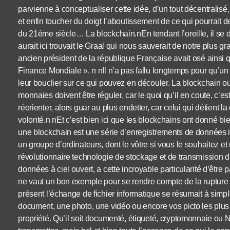
parvienne à conceptualiser cette idée, d’un tout décentralisé,
et enfin toucher du doigt l’aboutissement de ce qui pourrait 
du 21ème siècle… La blockchain.nEn tendant l’oreille, il se
aurait ici trouvait le Graal qui nous sauverait de notre plus 
ancien président de la république Française avait osé ainsi qual
Finance Mondiale ». n nIl n’a pas fallu longtemps pour qu’un
leur bouclier sur ce qui pouvez en découler. La blockchain oui
monnaies doivent être réguler, car le quoi qu’il en coute, c’e
réorienter, alors guar au plus endetter, car celui qui détient l
volonté.n nEt c’est bien ici que les blockchains ont donné bie
une blockchain est une série d’enregistrements de données im
un groupe d’ordinateurs, dont le vôtre si vous le souhaitez e
révolutionnaire technologie de stockage et de transmission d
données à ciel ouvert, a cette incroyable particularité d’êtr
ne vaut un bon exemple pour se rendre compte de la rupture 
présent l’échange de fichier informatique se résumait à simp
document, une photo, une vidéo ou encore vos picto les plus 
propriété. Qu’il soit documenté, étiqueté, cryptomonnaie ou 