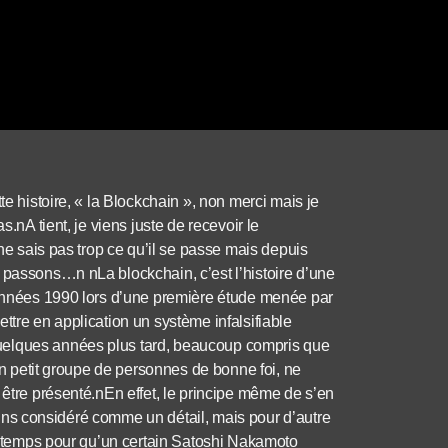
te histoire, « la Blockchain », non merci mais je
s.nA tient, je viens juste de recevoir le
 ne sais pas trop ce qu’il se passe mais depuis
 passons…n nLa blockchain, c’est l’histoire d’une
s années 1990 lors d’une première étude menée par
ttre en application un système infalsifiable
uelques années plus tard, beaucoup compris que
’un petit groupe de personnes de bonne foi, ne
 être présenté.nEn effet, le principe même de s’en
rtains considéré comme un détail, mais pour d’autre
 du temps pour qu’un certain Satoshi Nakamoto