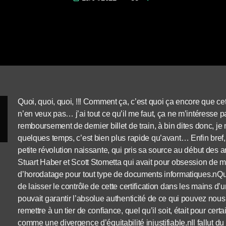
Quoi, quoi, quoi, !!! Comment ça, c’est quoi ça encore que cet
n’en veux pas… j’ai tout ce qu’il me faut, ça ne m’intéresse pa
remboursement de dernier billet de train, à bin dites donc, je
quelques temps, c’est bien plus rapide qu’avant… Enfin bref,
petite révolution naissante, qui pris sa source au début de
Stuart Haber et Scott Stometta qui avait pour obsession de me
d’horodatage pour tout type de documents informatiques.nQ
de laisser le contrôle de cette certification dans les mains d
pouvait garantir l’absolue authenticité de ce qui pouvez nous
remettre à un tier de confiance, quel qu’il soit, était pour ce
comme une divergence d’équitabilité injustifiable.nIl fallut