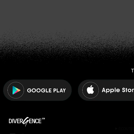
T
play_arrow
ÉCOUTE