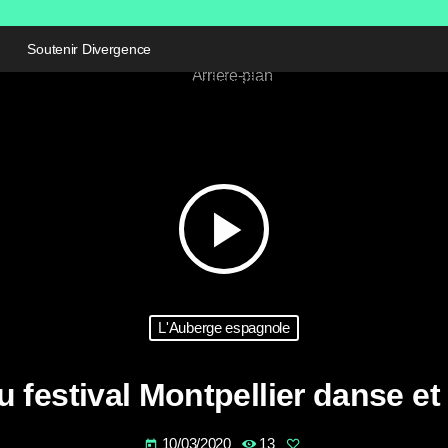
Soutenir Divergence
play_arrow
L'Auberge espagnole
u festival Montpellier danse et
10/03/2020
13
today