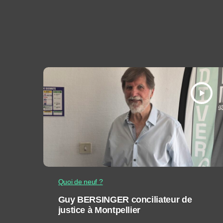
play_arrow
Quoi de neuf ?
Guy BERSINGER conciliateur de
justice à Montpellier