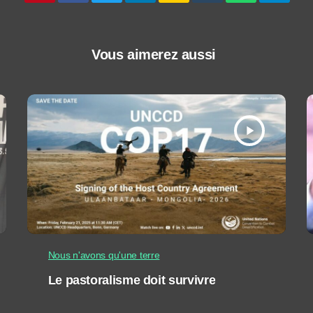
Vous aimerez aussi
play_arrow
Nous n'avons qu'une terre
Le pastoralisme doit survivre