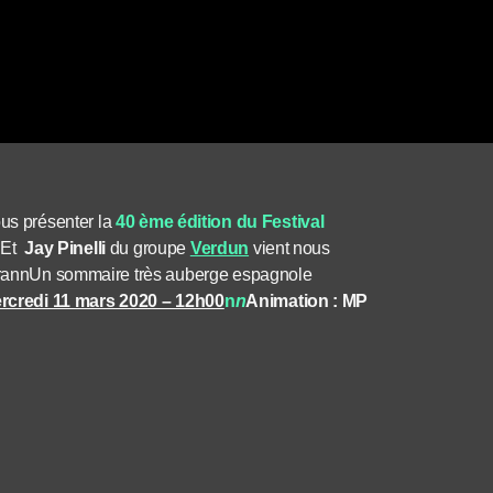
us présenter la
40 ème édition du Festival
nnEt
Jay Pinelli
du groupe
Verdun
vient nous
oforannUn sommaire très auberge espagnole
rcredi 11 mars 2020 – 12h00
n
n
Animation : MP