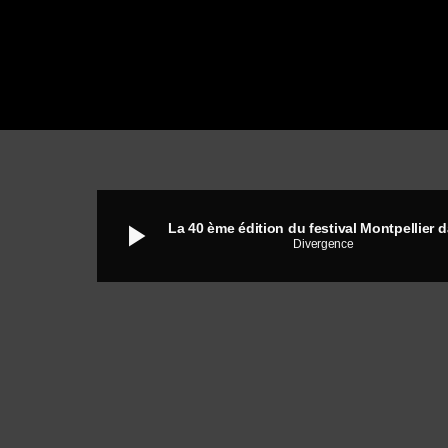
play_arrow
Divergence