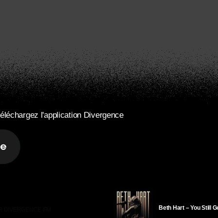
éléchargez l'application Divergence
Beth Hart – You Still 
R DIVERGENCE-FM