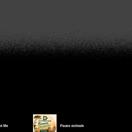
Got Me
Pause estivale