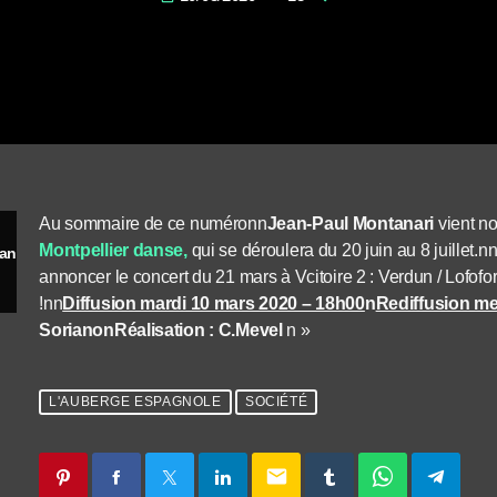
Au sommaire de ce numéronn
Jean-Paul Montanari
vient no
Montpellier danse,
qui se déroulera du 20 juin au 8 juillet.
La 40 ème édition du festival Montpellier danse et Verdun en interview
annoncer le concert du 21 mars à Vcitoire 2 : Verdun / Lof
!nn
Diffusion mardi 10 mars 2020 – 18h00
n
Rediffusion me
Soriano
n
Réalisation : C.Mevel
n »
L'AUBERGE ESPAGNOLE
SOCIÉTÉ
email