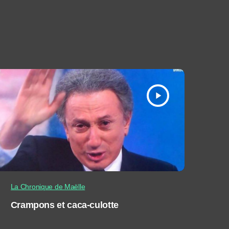
play_arrow
La Chronique de Maëlle
Crampons et caca-culotte