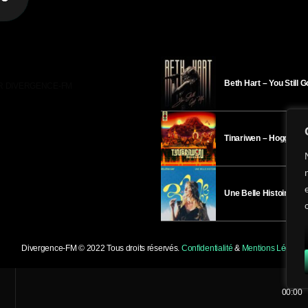
Beth Hart – You Still 
R DIVERGENCE-FM
Tinariwen – Hoggar
Une Belle Histoire – H
Divergence-FM © 2022 Tous droits réservés.
Confidentialité
&
Mentions Légales
.
00:00