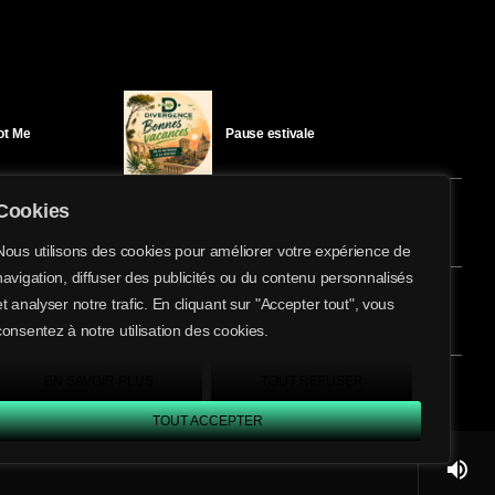
Got Me
Pause estivale
Cookies
Ici l’Ombre – mercredi 29 juillet
Nous utilisons des cookies pour améliorer votre expérience de
navigation, diffuser des publicités ou du contenu personnalisés
share
email
et analyser notre trafic. En cliquant sur "Accepter tout", vous
5
éloïse Bay
Ici l’Ombre – mardi 28 juillet
consentez à notre utilisation des cookies.
EN SAVOIR PLUS
TOUT REFUSER
TOUT ACCEPTER
volume_up