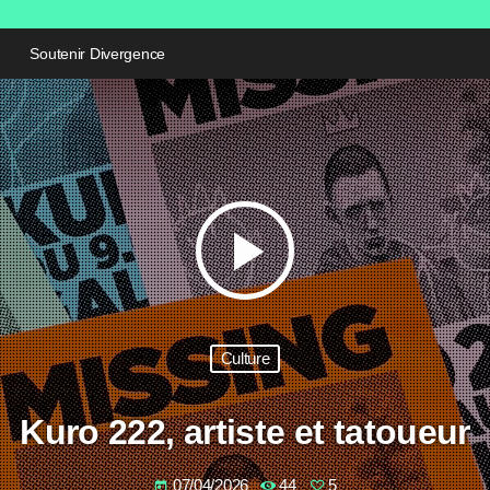
Soutenir Divergence
play_arrow
Culture
Kuro 222, artiste et tatoueur
07/04/2026
44
5
today