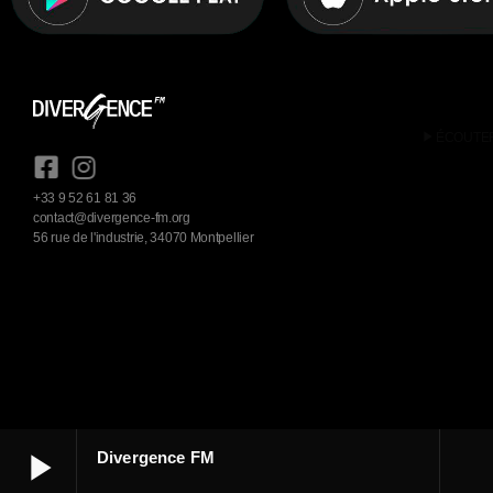
play_arrow
ÉCOUTE
+33 9 52 61 81 36
contact@divergence-fm.org
56 rue de l'industrie, 34070 Montpellier
play_arrow
Divergence FM