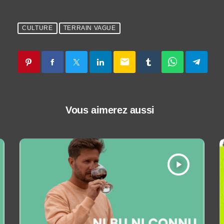
CULTURE
TERRAIN VAGUE
email
Vous aimerez aussi
play_arrow