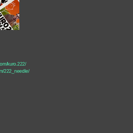
com/kuro.222/
om/222_needle/