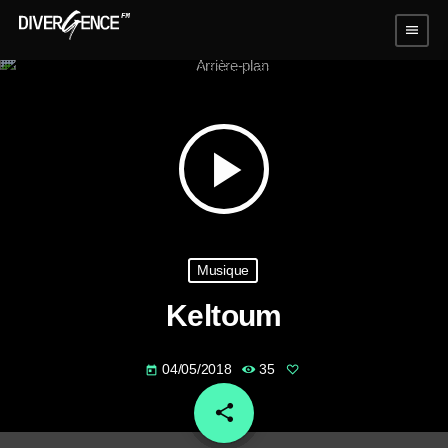
menu
play_arrow
Musique
Keltoum
04/05/2018
35
today
share
email