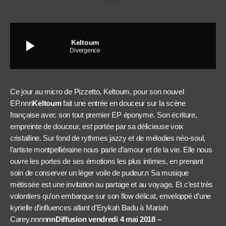
play_arrow
Keltoum
Divergence
Ce jour au micro de Pizzetto, Keltoum, pour son nouvel
EP.nnn
Keltoum
fait une entrée en douceur sur la scène
française avec son tout premier EP éponyme. Son écriture,
empreinte de douceur, est portée par sa délicieuse voix
cristalline. Sur fond de rythmes jazzy et de mélodies néo-soul,
l’artiste montpelliéraine nous parle d’amour et de la vie. Elle nous
ouvre les portes de ses émotions les plus intimes, en prenant
soin de conserver un léger voile de pudeur.n Sa musique
métissée est une invitation au partage et au voyage. Et c’est très
volontiers qu’on embarque sur son flow délicat, enveloppé d’une
kyrielle d’influences allant d’Erykah Badu à Mariah
Carey.nnnn
nnDiffusion vendredi 4 mai 2018 –