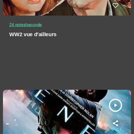
24 notes/seconde
WW2 vue d’ailleurs
play_arrow