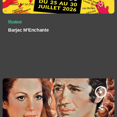
Musique
Barjac M’Enchante
play_arrow