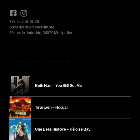
+33 9 52 61 81 36
contact@divergence-fm.org
56 rue de l'industrie, 34070 Montpellier
play_arrow
ÉCOUTER DIVERGENCE-FM
Beth Hart – You Still Got Me
Tinariwen – Hoggar
Une Belle Histoire – Héloïse Bay