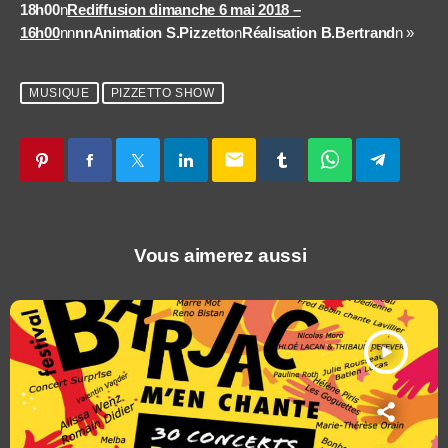
18h00
n
Rediffusion dimanche 6 mai 2018 –
16h00
nn
nnAnimation S.Pizzetto
n
Réalisation B.Bertrand
n »
MUSIQUE
PIZZETTO SHOW
email
Vous aimerez aussi
play_arrow