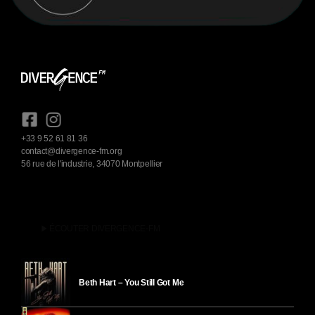
+33 9 52 61 81 36
contact@divergence-fm.org
56 rue de l'industrie, 34070 Montpellier
play_arrow
ÉCOUTER DIVERGENCE-FM
Beth Hart – You Still Got Me