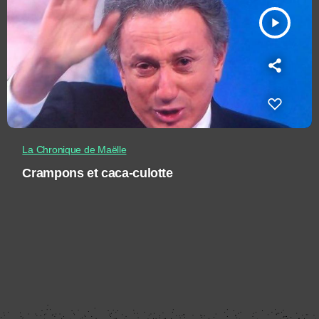
play_arrow
La Chronique de Maëlle
Crampons et caca-culotte