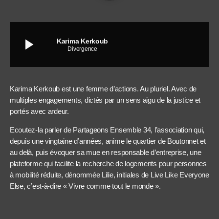
play_arrow
Karima Kerkoub
Divergence
Karima Kerkoub est une femme d’actions. Au pluriel. Avec de
multiples engagements, dictés par un sens aigu de la justice et
portés avec ardeur.
Ecoutez-la parler de Partageons Ensemble 34, l’association qui,
depuis une vingtaine d’années, anime le quartier de Boutonnet et
au delà, puis évoquer sa mue en responsable d’entreprise, une
plateforme qui facilite la recherche de logements pour personnes
à mobilité réduite, dénommée Lilie, initiales de Live Like Everyone
Else, c’est-à-dire « Vivre comme tout le monde ».