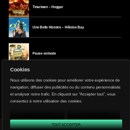
Tinariwen – Hoggar
Une Belle Histoire – Héloïse Bay
Pause estivale
Cookies
Ici l’Ombre – mercredi 29 juillet
Nous utilisons des cookies pour améliorer votre expérience de
navigation, diffuser des publicités ou du contenu personnalisés
et analyser notre trafic. En cliquant sur "Accepter tout", vous
Ici l’Ombre – mardi 28 juillet
consentez à notre utilisation des cookies.
Divergence-FM © 2022 Tous droits réservés.
Confidentialité
&
Mentions Légales
.
EN SAVOIR PLUS
TOUT REFUSER
TOUT ACCEPTER
Divergence FM
play_arrow
keyboard_arrow_right