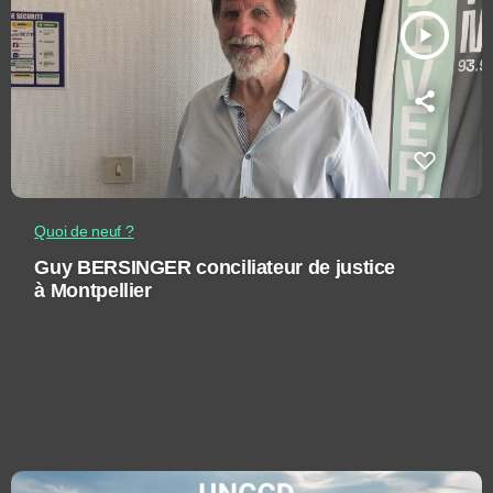
play_arrow
Quoi de neuf ?
Guy BERSINGER conciliateur de justice
à Montpellier