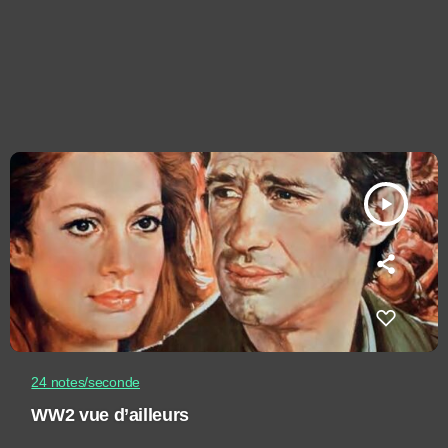
play_arrow
24 notes/seconde
WW2 vue d’ailleurs