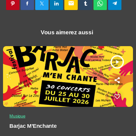
email
Vous aimerez aussi
play_arrow
Musique
Barjac M’Enchante