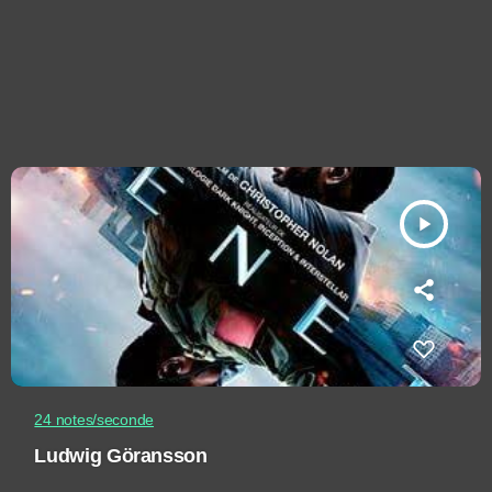
play_arrow
24 notes/seconde
Ludwig Göransson