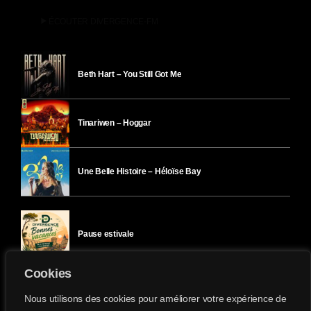
play_arrow
ÉCOUTER DIVERGENCE-FM
Beth Hart – You Still Got Me
Tinariwen – Hoggar
Une Belle Histoire – Héloïse Bay
Pause estivale
Cookies
Ici l’Ombre – mercredi 29 juillet
Nous utilisons des cookies pour améliorer votre expérience de