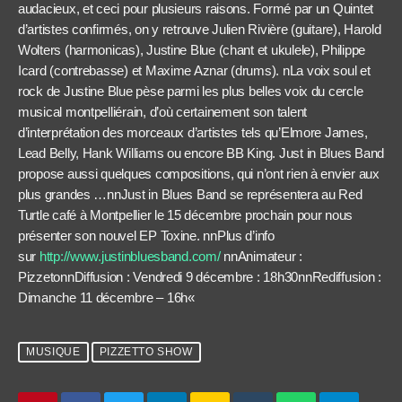
audacieux, et ceci pour plusieurs raisons. F
ormé par un Quintet
d’artistes confirmés, on y retrouve Julien Rivière (guitare), Harold
Wolters (harmonicas), Justine Blue (chant et ukulele), Philippe
Icard (contrebasse) et Maxime Aznar (drums). nLa voix soul et
rock de Justine Blue pèse parmi les plus belles voix du cercle
musical montpelliérain, d’où certainement son talent
d’interprétation des morceaux d’artistes tels qu’
Elmore James,
Lead Belly, Hank Williams ou encore BB King.
Just in Blues Band
propose aussi quelques compositions, qui n’ont rien à envier aux
plus grandes …nn
Just in Blues Band se représentera au Red
Turtle café à Montpellier le 15 décembre prochain pour nous
présenter son nouvel EP Toxine. nn
Plus d’info
sur
http://www.justinbluesband.com/
nnAnimateur :
PizzetonnDiffusion : Vendredi 9 décembre : 18h30nnRediffusion :
Dimanche 11 décembre – 16h
«
MUSIQUE
PIZZETTO SHOW