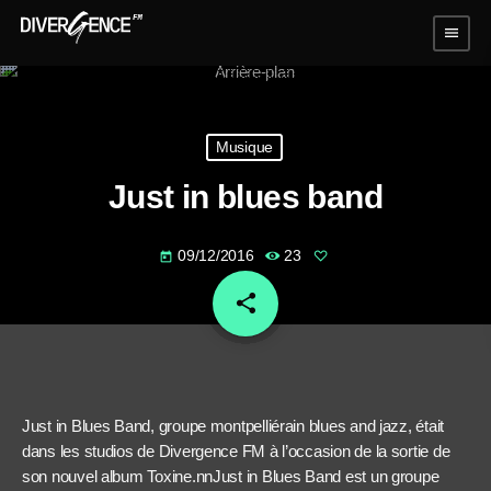
menu
Musique
Just in blues band
09/12/2016
23
today
share
email
Just in Blues Band, groupe montpelliérain blues and jazz, était
dans les studios de Divergence FM à l’occasion de la sortie de
son nouvel album Toxine.nn
Just in Blues Band
est un groupe