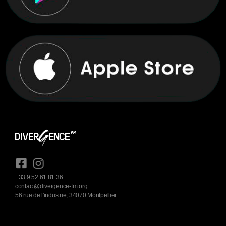
+33 9 52 61 81 36
contact@divergence-fm.org
56 rue de l'industrie, 34070 Montpellier