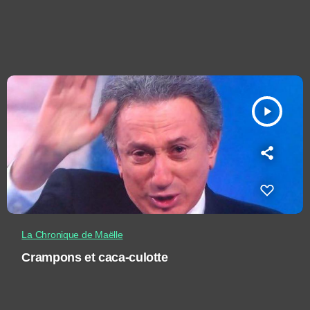
play_arrow
La Chronique de Maëlle
Crampons et caca-culotte