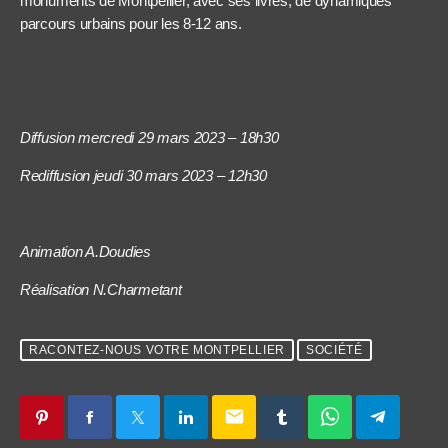
monuments de Montpellier, avec ses livres, de dynamiques
parcours urbains pour les 8-12 ans.
Diffusion mercredi 29 mars 2023 – 18h30
Rediffusion jeudi 30 mars 2023 – 12h30
Animation A.Doudies
Réalisation N.Charmetant
RACONTEZ-NOUS VOTRE MONTPELLIER
SOCIÉTÉ
email