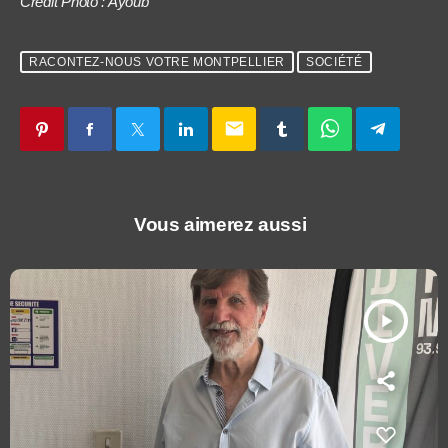
Crédit Photo : Ayoub
RACONTEZ-NOUS VOTRE MONTPELLIER
SOCIÉTÉ
email
Vous aimerez aussi
play_arrow