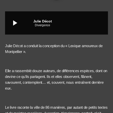
play_arrow
Julie Décot
Divergence
Julie Décot a conduit la conception du « Lexique amoureux de
Montpellier ».
Elle a rassemblé douze auteurs, de différences espèces, dont on
devine ce qu’ils partagent. Ils et elles observent, flânent,
savourent, contemplent… et, souvent, nous entraînent derrière
eux.
Le livre raconte la ville de 86 manières, par autant de petits textes