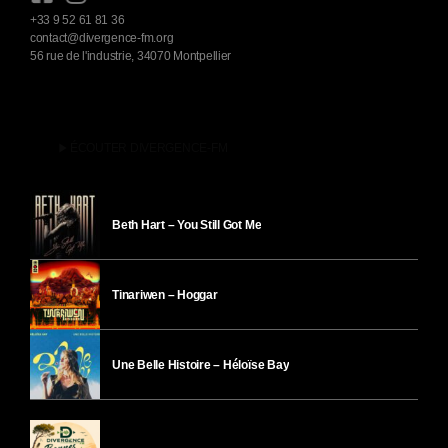
+33 9 52 61 81 36
contact@divergence-fm.org
56 rue de l'industrie, 34070 Montpellier
play_arrow
ÉCOUTER DIVERGENCE-FM
Beth Hart – You Still Got Me
Tinariwen – Hoggar
Une Belle Histoire – Héloïse Bay