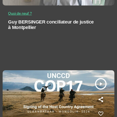
Quoi de neuf ?
Guy BERSINGER conciliateur de justice
à Montpellier
play_arrow