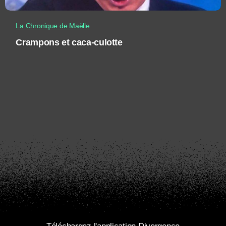
La Chronique de Maëlle
Crampons et caca-culotte