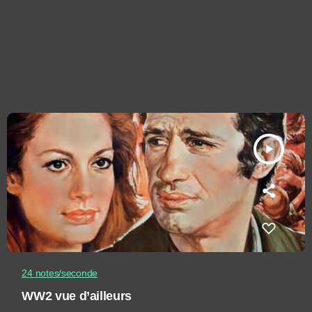
play_arrow
24 notes/seconde
WW2 vue d’ailleurs