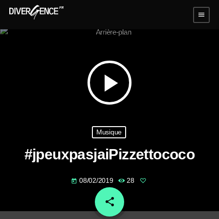
menu
play_arrow
Musique
#jpeuxpasjaiPizzettococo
08/02/2019
28
today
share
email