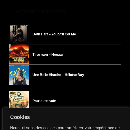
play_arrow
ÉCOUTER DIVERGENCE-FM
Beth Hart – You Still Got Me
Tinariwen – Hoggar
Une Belle Histoire – Héloïse Bay
Pause estivale
Cookies
Ici l’Ombre – mercredi 29 juillet
Nous utilisons des cookies pour améliorer votre expérience de