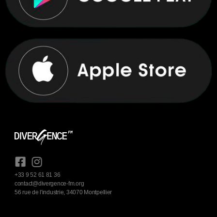
+33 9 52 61 81 36
contact@divergence-fm.org
56 rue de l'industrie, 34070 Montpellier