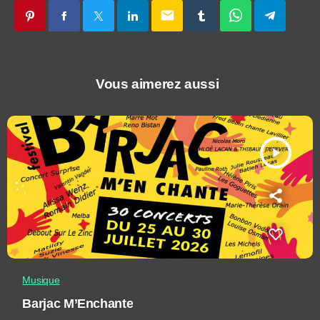
email
Vous aimerez aussi
play_arrow
Musique
Barjac M’Enchante