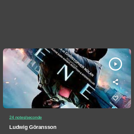
play_arrow
24 notes/seconde
Ludwig Göransson