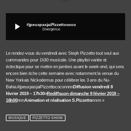
play_arrow
#jpeuxpasjaiPizzettococo
Divergence
Le rendez-vous du vendredi avec Steph Pizzetto tout seul aux
commandes pour 1h30 musicale. Une playlist variée et
éclectique pour se mettre en jambes avant le week-end, qui sera
encore bien riche cette semaine avec notamment la venue du
New Yorkais Nickodemus pour célébrer les 3 ans du Nu-
Bahia.#jpeuxpasjaiPizzettococonnnn
Diffusion vendredi 8
février 2019 – 17h30
n
Rediffsuon dimanche 9 février 2019 –
16h00
nnn
Animation et réalisation S.Pizzetto
nnnn »
MUSIQUE
PIZZETTO SHOW