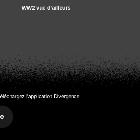
WW2 vue d’ailleurs
éléchargez l'application Divergence