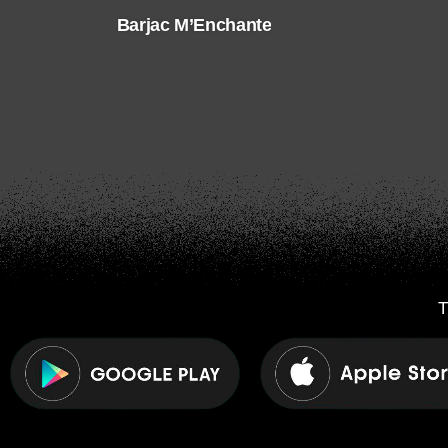
Barjac M’Enchante
T