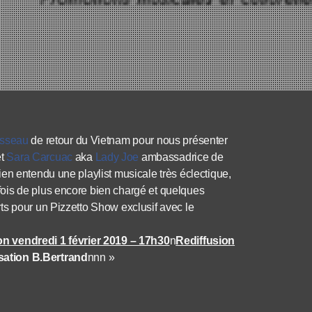
sseau
de retour du Vietnam pour nous présenter
et
Sara Carcuac
aka
Lady Joe
ambassadrice de
en entendu une playlist musicale très éclectique,
ois de plus encore bien chargé et quelques
ts pour un Pizzetto Show exclusif avec le
on vendredi 1 février 2019 – 17h30
n
Rediffusion
sation B.Bertrand
n
n
n »