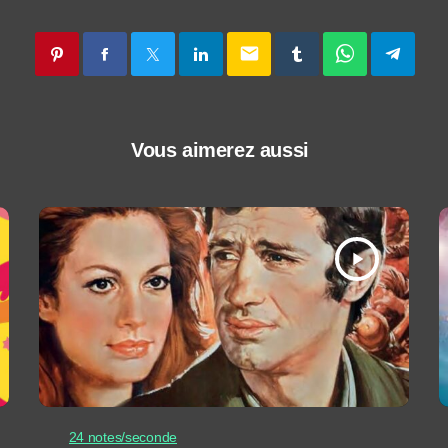
email
Vous aimerez aussi
play_arrow
24 notes/seconde