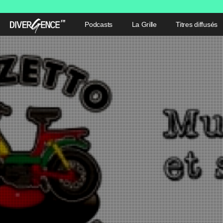
Podcasts
La Grille
Titres diffusés