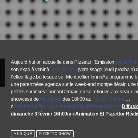
Aujourd’hui on accueille dans Pizzetto l’Emission
Emile Rou
son expo à venir à
La Distillerie
(vernissage jeudi prochain) 
l’effeuillage burlesque sur Montpellier !nnnnAu programme bi
une parenthèse agenda sur le week-end montpelliérain une f
petites surprises !!nnnnnDemain on se retrouve aux beaux-ar
showcase de
MacSinge
dès 18h00 au
Bar Du Marché
…
n
nn#
chaleur
#
bonheur
#
jpeuxpasjaiPizzettococonnn
Diffusi
dimanche 3 février 16h00
nnn
Animation El Pizzetto
n
Réali
MUSIQUE
PIZZETTO SHOW