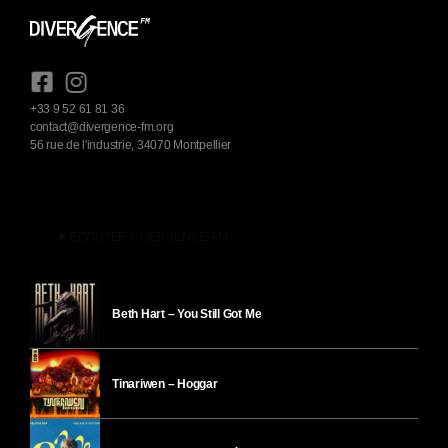
+33 9 52 61 81 36
contact@divergence-fm.org
56 rue de l'industrie, 34070 Montpellier
play_arrow
ÉCOUTER DIVERGENCE-FM
Beth Hart – You Still Got Me
Tinariwen – Hoggar