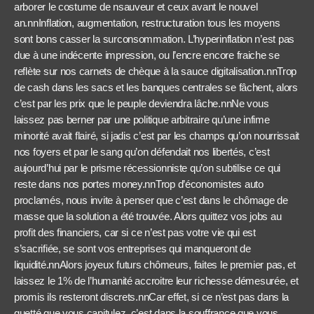
arborer le costume de nsauveur et ceux avant le nouvel
an.nnInflation, augmentation, restructuration tous les moyens
sont bons casser la surconsommation. L’hyperinflation n’est pas
due à une indécente impression, ou l’encre encore fraiche se
reflète sur nos carnets de chèque à la sauce digitalisation.nnTrop
de cash dans les sacs et les banques centrales se fâchent, alors
c’est par les prix que le peuple deviendra lâche.nnNe vous
laissez pas berner par une politique arbitraire qu’une infime
minorité avait flairé, si jadis c’est par les champs qu’on nourrissait
nos foyers et par le sang qu’on défendait nos libertés, c’est
aujourd’hui par le prisme récessionniste qu’on subtilise ce qui
reste dans nos portes money.nnTrop d’économistes auto
proclamés, nous invite à penser que c’est dans le chômage de
masse que la solution a été trouvée. Alors quittez vos jobs au
profit des financiers, car si ce n’est pas votre vie qui est
s’sacrifiée, se sont vos entreprises qui manqueront de
liquidité.nnAlors joyeux futurs chômeurs, faites le premier pas, et
laissez le 1% de l’humanité accroitre leur richesse démesurée, et
promis ils resteront discrets.nnCar effet, si ce n’est pas dans la
guetté que vous capitulez, c’est dans la souffrance que vous