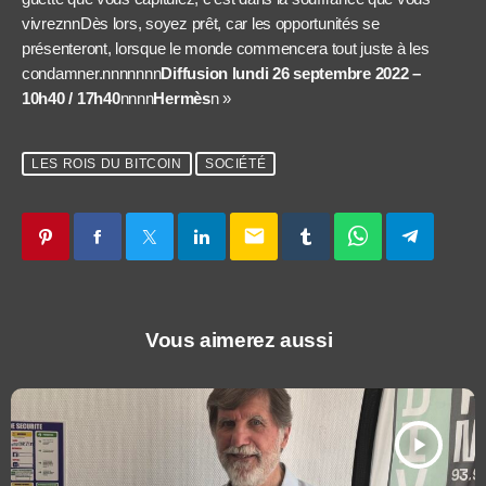
vivreznnDès lors, soyez prêt, car les opportunités se
présenteront, lorsque le monde commencera tout juste à les
condamner.nnnnnnn
Diffusion lundi 26 septembre 2022 –
10h40 / 17h40
nnnn
Hermès
n »
LES ROIS DU BITCOIN
SOCIÉTÉ
email
Vous aimerez aussi
play_arrow