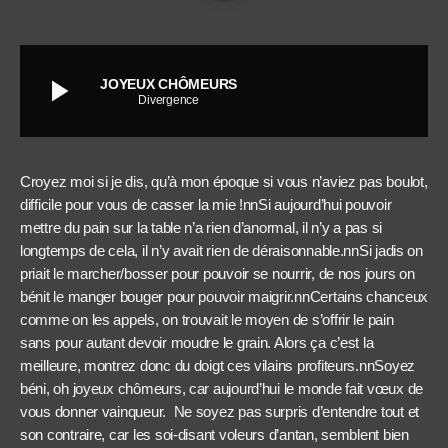
play_arrow
JOYEUX CHÔMEURS
Divergence
Croyez moi si je dis, qu’à mon époque si vous n’aviez pas boulot,
difficile pour vous de casser la mie !nnSi aujourd’hui pouvoir
mettre du pain sur la table n’a rien d’anormal, il n’y a pas si
longtemps de cela, il n’y avait rien de déraisonnable.nnSi jadis on
priait le marcher/bosser pour pouvoir se nourrir, de nos jours on
bénit le manger bouger pour pouvoir maigrir.nnCertains chanceux
comme on les appels, on trouvait le moyen de s’offrir le pain
sans pour autant devoir moudre le grain. Alors ça c’est la
meilleure, montrez donc du doigt ces vilains profiteurs.nnSoyez
béni, oh joyeux chômeurs, car aujourd’hui le monde fait vœux de
vous donner vainqueur. Ne soyez pas surpris d’entendre tout et
son contraire, car les soi-disant voleurs d’antan, semblent bien