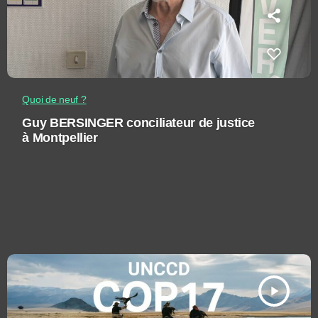
Quoi de neuf ?
Guy BERSINGER conciliateur de justice
à Montpellier
play_arrow