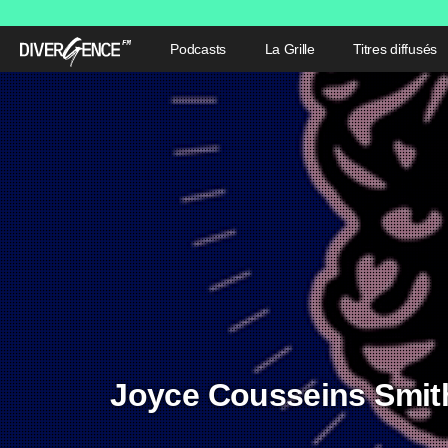
Podcasts
La Grille
Titres diffusés
Joyce Cousseins Smith