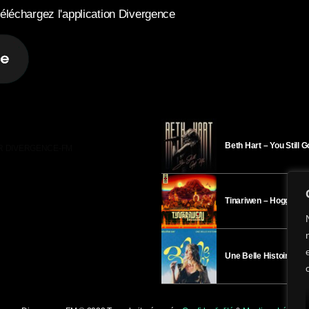
éléchargez l'application Divergence
Beth Hart – You Still 
R DIVERGENCE-FM
Tinariwen – Hoggar
Une Belle Histoire – H