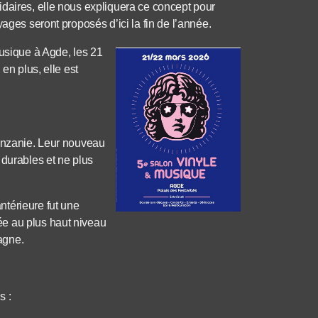
idaires, elle nous expliquera ce concept pour
ages seront proposés d’ici la fin de l’année.
musique à Agde, les 21
en plus, elle est
Tanzanie. Leur nouveau
 durables et ne plus
térieure fut une
e au plus haut niveau
agne.
s :