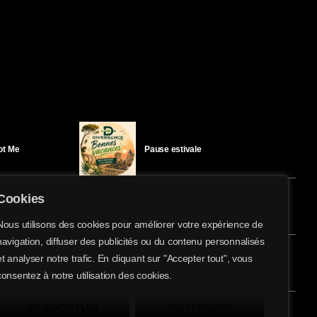
Got Me
Pause estivale
Cookies
Ici l’Ombre – mercredi 29 juillet
Nous utilisons des cookies pour améliorer votre expérience de
navigation, diffuser des publicités ou du contenu personnalisés
share
email
et analyser notre trafic. En cliquant sur "Accepter tout", vous
éloïse Bay
Ici l’Ombre – mardi 28 juillet
consentez à notre utilisation des cookies.
EN SAVOIR PLUS
TOUT REFUSER