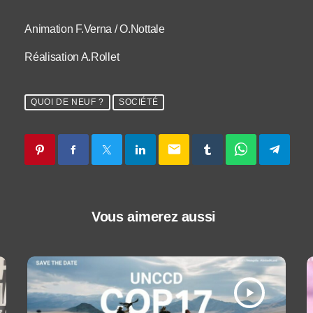
Animation F.Verna / O.Nottale
Réalisation A.Rollet
QUOI DE NEUF ?
SOCIÉTÉ
email
Vous aimerez aussi
play_arrow