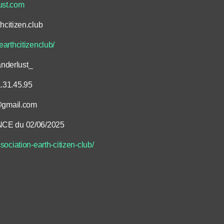
ust.com
hcitizen.club
arthcitizenclub/
nderlust_
.31.45.95
b@gmail.com
E du 02/06/2025
sociation-earth-citizen-club/