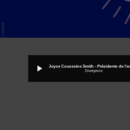
play_arrow
Divergence