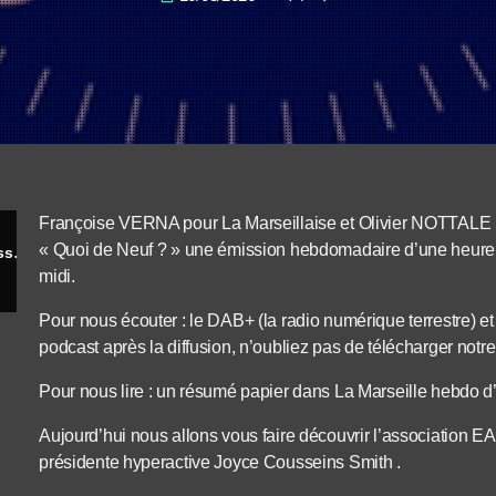
Françoise VERNA pour La Marseillaise et Olivier NOTTAL
« Quoi de Neuf ? » une émission hebdomadaire d’une heure di
Joyce Cousseins Smith - Présidente de l’association EARTH CITIZEN CLUB
midi.
Pour nous écouter : le DAB+ (la radio numérique terrestre) et 
podcast après la diffusion, n’oubliez pas de télécharger notre
Pour nous lire : un résumé papier dans La Marseille hebdo d’O
Aujourd’hui nous allons vous faire découvrir l’associatio
présidente hyperactive Joyce Cousseins Smith .