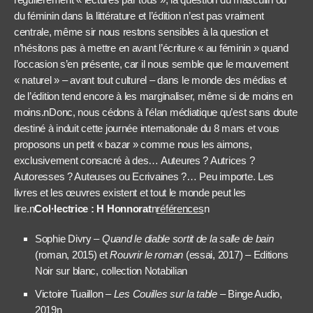
du féminin dans la littérature et l’édition n’est pas vraiment
centrale, même sir nous restons sensibles à la question et
n’hésitons pas à mettre en avant l’écriture « au féminin » quand
l’occasion s’en présente, car il nous semble que le mouvement
« naturel » – avant tout culturel – dans le monde des médias et
de l’édition tend encore à les marginaliser, même si de moins en
moins.nDonc, nous cédons à l’élan médiatique qu’est sans doute
destiné à induit cette journée internationale du 8 mars et vous
proposons un petit « bazar » comme nous les aimons,
exclusivement consacré à des… Auteures ? Autrices ?
Autoresses ? Auteuses ou Ecrivaines ?… Peu importe. Les
livres et les œuvres existent et tout le monde peut les
lire.n
Col·lectrice : H Honnorat
n
références
n
Sophie Divry –
Quand le diable sortit de la salle de bain
(roman, 2015) et
Rouvrir le roman
(essai, 2017) – Editions
Noir sur blanc, collection Notabilian
Victoire Tuaillon –
Les Couilles sur la table
– Binge Audio,
2019n