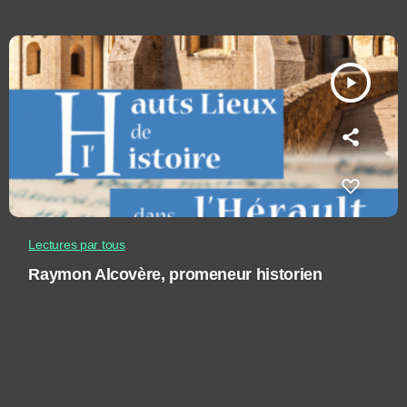
play_arrow
Lectures par tous
Raymon Alcovère, promeneur historien