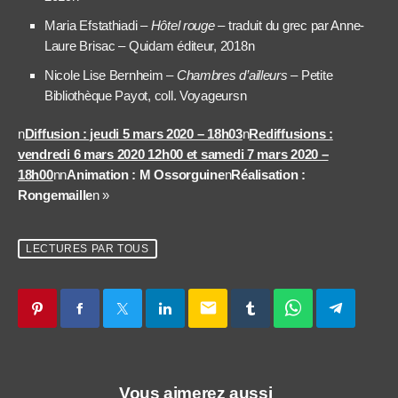
Maria Efstathiadi –
Hôtel rouge
– traduit du grec par Anne-
Laure Brisac – Quidam éditeur, 2018n
Nicole Lise Bernheim –
Chambres d’ailleurs
– Petite
Bibliothèque Payot, coll. Voyageursn
n
Diffusion : jeudi 5 mars 2020 – 18h03
n
Rediffusions :
vendredi 6 mars 2020 12h00 et samedi 7 mars 2020 –
18h00
nn
Animation : M Ossorguine
n
Réalisation :
Rongemaille
n »
LECTURES PAR TOUS
email
Vous aimerez aussi