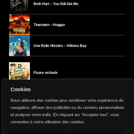
Beth Hart – You Still Got Me
Tinariwen – Hoggar
Une Belle Histoire – Héloïse Bay
Pause estivale
Cookies
Ici l’Ombre – mercredi 29 juillet
Nous utilisons des cookies pour améliorer votre expérience de
navigation, diffuser des publicités ou du contenu personnalisés
et analyser notre trafic. En cliquant sur "Accepter tout", vous
Ici l’Ombre – mardi 28 juillet
consentez à notre utilisation des cookies.
Divergence-FM © 2022 Tous droits réservés.
Confidentialité
&
Mentions Légales
.