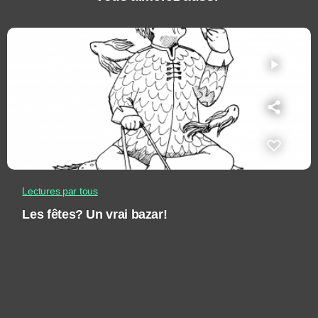
play_arrow
Lectures par tous
Les fêtes? Un vrai bazar!