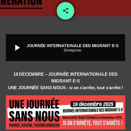
share
email
2
play_arrow
JOURNÉE INTERNATIONALE DES MIGRANT·E·S
Divergence
18 DÉCEMBRE – JOURNÉE INTERNATIONALE DES
MIGRANT·E·S
UNE JOURNÉE SANS NOUS : si on s’arrête, tout s’arrête !