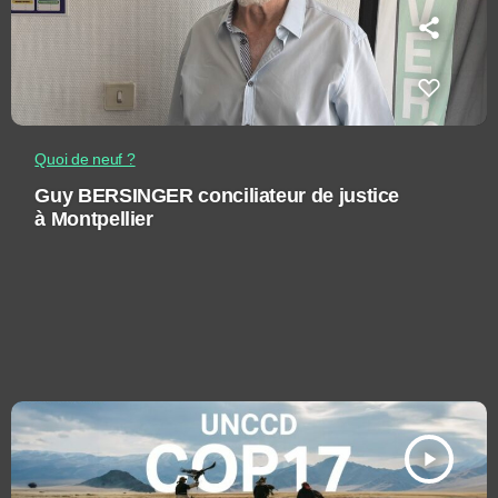
Quoi de neuf ?
Guy BERSINGER conciliateur de justice
à Montpellier
play_arrow