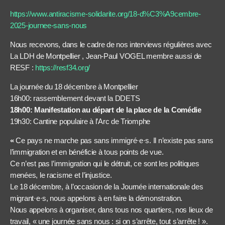
https://www.antiracisme-
solidarite.org/18-d%C3%
A9cembre-
2025-journee-sans-
nous
Nous recevons, dans le cadre de nos interviews régulières avec
La LDH de Montpellier , Jean-Paul VOGEL membre aussi de
RESF :
https://resf34.org/
La journée du 18 décembre à Montpellier
16h00: rassemblement devant la DDETS
18h00: Manifestation au départ de la place de la Comédie
19h30: Cantine populaire à l’Arc de Triomphe
«
Ce pays ne marche pas sans immigré·e·s. Il n’existe pas sans
l’immigration et en bénéficie à tous points de vue.
Ce n’est pas l’immigration qui le détruit, ce sont les politiques
menées, le racisme et l’injustice.
Le 18 décembre, à l’occasion de la Journée internationale des
migrant·e·s, nous appelons à en faire la démonstration.
Nous appelons à organiser, dans tous nos quartiers, nos lieux de
travail, « une journée sans nous : si on s’arrête, tout s’arrête ! ».