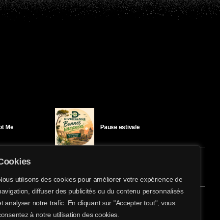
Got Me
Pause estivale
Cookies
Ici l’Ombre – mercredi 29 juillet
Nous utilisons des cookies pour améliorer votre expérience de
navigation, diffuser des publicités ou du contenu personnalisés
share
email
et analyser notre trafic. En cliquant sur "Accepter tout", vous
éloïse Bay
Ici l’Ombre – mardi 28 juillet
consentez à notre utilisation des cookies.