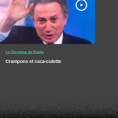
play_arrow
La Chronique de Maëlle
Crampons et caca-culotte