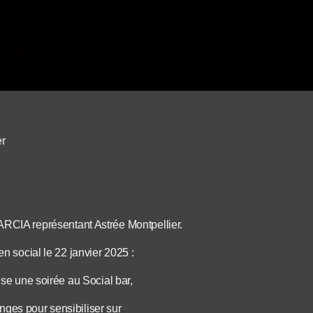
er
IA représentant Astrée Montpellier.
en social le 22 janvier 2025 :
ise une soirée au Social bar,
nges pour sensibiliser sur