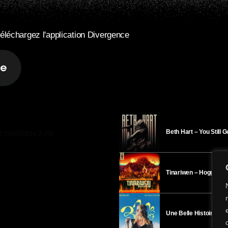
éléchargez l'application Divergence
Beth Hart – You Still 
R DIVERGENCE-FM
Tinariwen – Hoggar
Une Belle Histoire – H