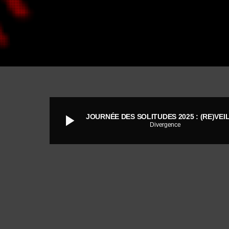
play_arrow
Divergence