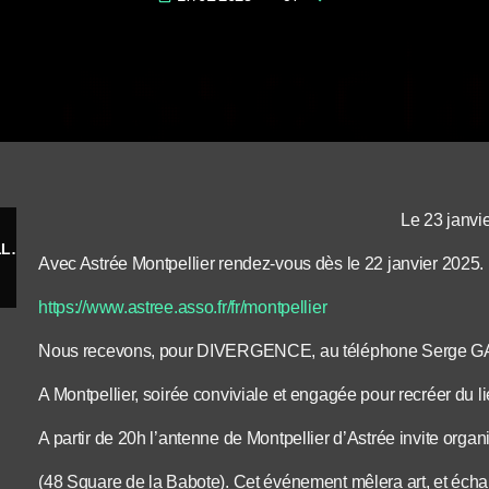
Le 23 janvi
JOURNÉE DES SOLITUDES 2025 : (RE)VEILLONS LES LIENS SOCIAUX
Avec Astrée Montpellier rendez-vous dès le 22 janvier 2025.
https://www.astree.asso.fr/fr/montpellier
Nous recevons, pour DIVERGENCE, au téléphone Serge GARC
A Montpellier, soirée conviviale et engagée pour recréer du li
A partir de 20h l’antenne de Montpellier d’Astrée invite organ
(48 Square de la Babote). Cet événement mêlera art, et écha