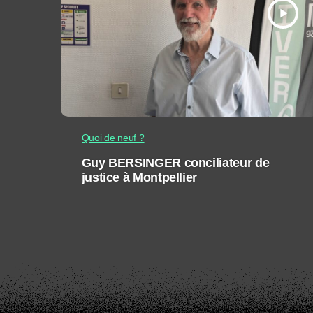
play_arrow
Quoi de neuf ?
Guy BERSINGER conciliateur de
justice à Montpellier