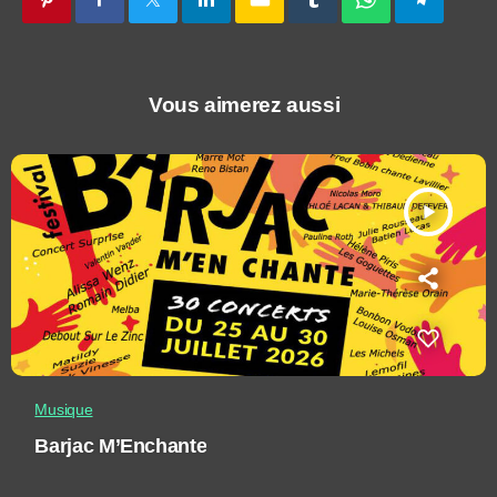
Vous aimerez aussi
play_arrow
Musique
Barjac M’Enchante