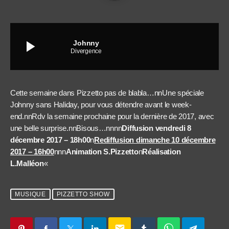
play_arrow
Johnny
Divergence
Cette semaine dans Pizzetto pas de blabla…nnUne spéciale
Johnny sans Haliday, pour vous détendre avant le week-
end.nnRdv la semaine prochaine pour la dernière de 2017, avec
une belle surprise.nnBisous…nnnn
Diffusion vendredi 8
décembre 2017 – 18h00
n
Rediffusion dimanche 10 décembre
2017 – 16h00
nnn
Animation S.Pizzetto
n
Réalisation
L.Malléon
«
MUSIQUE
PIZZETTO SHOW
email