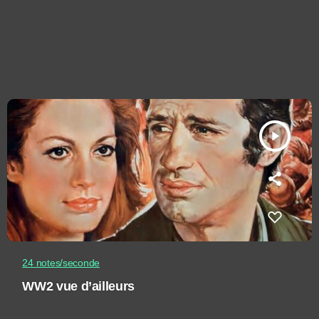
play_arrow
24 notes/seconde
WW2 vue d’ailleurs