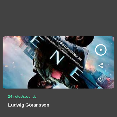
play_arrow
24 notes/seconde
Ludwig Göransson