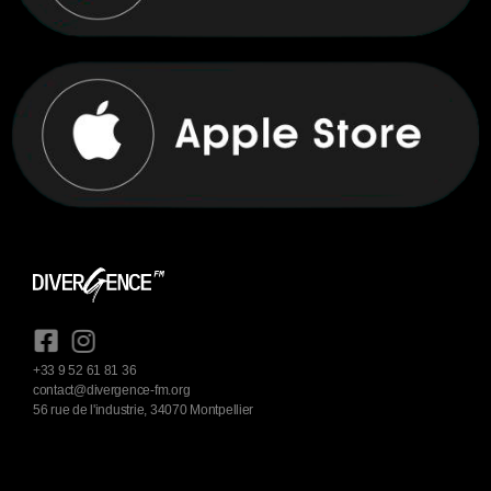
+33 9 52 61 81 36
contact@divergence-fm.org
56 rue de l'industrie, 34070 Montpellier