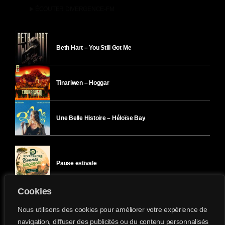
play_arrow
ÉCOUTER DIVERGENCE-FM
Beth Hart – You Still Got Me
Tinariwen – Hoggar
Une Belle Histoire – Héloïse Bay
Pause estivale
Cookies
Ici l’Ombre – mercredi 29 juillet
Nous utilisons des cookies pour améliorer votre expérience de
navigation, diffuser des publicités ou du contenu personnalisés