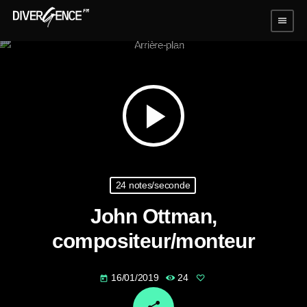
menu
play_arrow
24 notes/seconde
John Ottman,
compositeur/monteur
16/01/2019
24
today
email