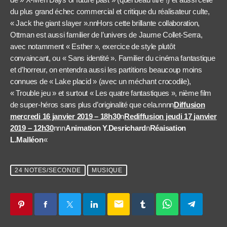
du plus grand échec commercial et critique du réalisateur culte,
« Jack the giant slayer ».nnHors cette brillante collaboration,
Ottman est aussi familier de l’univers de Jaume Collet-Serra,
avec notamment « Esther », exercice de style plutôt
convaincant, ou « Sans identité ». Familier du cinéma fantastique
et d’horreur, on entendra aussi les partitions beaucoup moins
connues de « Lake placid » (avec un méchant crocodile),
« Trouble jeu » et surtout « Les quatre fantastiques », nième film
de super-héros sans plus d’originalité que cela.nnnn
Diffusion
mercredi 16 janvier 2019 – 18h30
n
Rediffusion jeudi 17 janvier
2019 – 12h30
nnn
Animation Y.Desrichard
n
Réaisation
L.Malléon
«
24 NOTES/SECONDE
MUSIQUE
email