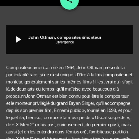
share
play_arrow
John Ottman, compositeur/monteur
Divergence
Compositeur américain né en 1964, John Ottman présente la
particularité rare, si ce n’est unique, d’être à la fois compositeur et
monteur, généralement sur les mêmes films ! Il est vrai qu’il s’agit
là de deux arts du temps, qu’il maîtrise avec beaucoup d’à
propos.nnJohn Ottman est bien connu pour être le compositeur
et le monteur privilégié du grand Bryan Singer, qu’il accompagne
depuis son premier film, Ennemi public », tourné en 1993, et pour
lequel il a, bien sûr, composé la musique de « Usual suspects »,
de « X-Men 2″ (mais pas, curieusement, du premier opus), mais
aussi (et on les entendra dans l’émission), l’ambitieuse partition
de » X-Men Days of future past » (quel beau titre !) et aussi celle