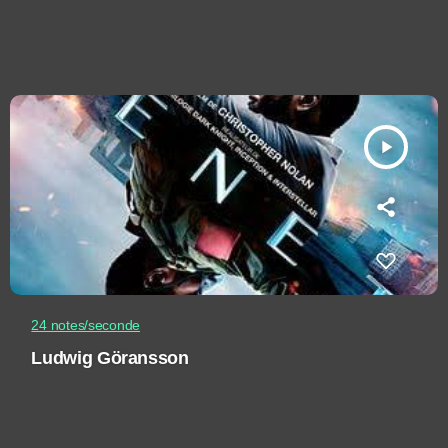
play_arrow
24 notes/seconde
Ludwig Göransson