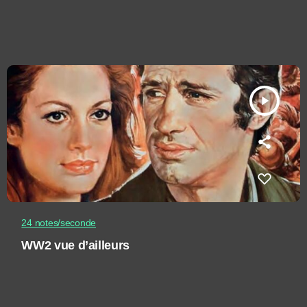
play_arrow
24 notes/seconde
WW2 vue d’ailleurs