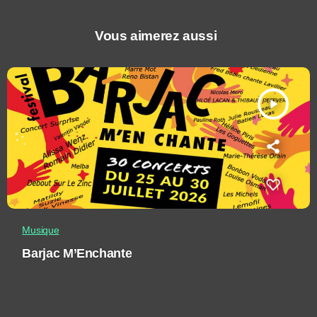
Vous aimerez aussi
play_arrow
Musique
Barjac M’Enchante