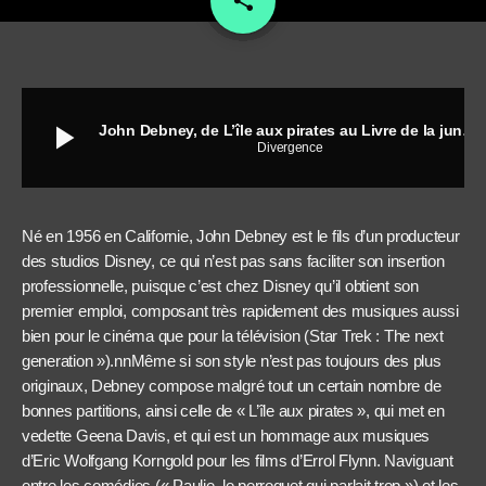
share
play_arrow
John Debney, de L’île aux pirates au Livre de la jungle
Divergence
Né en 1956 en Californie, John Debney est le fils d’un producteur
des studios Disney, ce qui n’est pas sans faciliter son insertion
professionnelle, puisque c’est chez Disney qu’il obtient son
premier emploi, composant très rapidement des musiques aussi
bien pour le cinéma que pour la télévision (Star Trek : The next
generation »).nnMême si son style n’est pas toujours des plus
originaux, Debney compose malgré tout un certain nombre de
bonnes partitions, ainsi celle de « L’île aux pirates », qui met en
vedette Geena Davis, et qui est un hommage aux musiques
d’Eric Wolfgang Korngold pour les films d’Errol Flynn. Naviguant
entre les comédies (« Paulie, le perroquet qui parlait trop ») et les