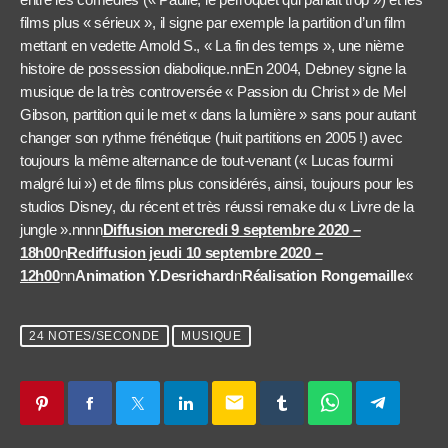
films plus « sérieux », il signe par exemple la partition d’un film
mettant en vedette Arnold S., « La fin des temps », une nième
histoire de possession diabolique.nnEn 2004, Debney signe la
musique de la très controversée « Passion du Christ » de Mel
Gibson, partition qui le met « dans la lumière » sans pour autant
changer son rythme frénétique (huit partitions en 2005 !) avec
toujours la même alternance de tout-venant (« Lucas fourmi
malgré lui ») et de films plus considérés, ainsi, toujours pour les
studios Disney, du récent et très réussi remake du « Livre de la
jungle ».nnnn
Diffusion mercredi 9 septembre 2020 –
18h00
n
Rediffusion jeudi 10 septembre 2020 –
12h00
nn
Animation Y.Desrichard
n
Réalisation Rongemaille
«
24 NOTES/SECONDE
MUSIQUE
email