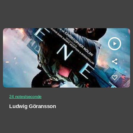
play_arrow
24 notes/seconde
Ludwig Göransson