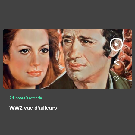
play_arrow
24 notes/seconde
WW2 vue d’ailleurs