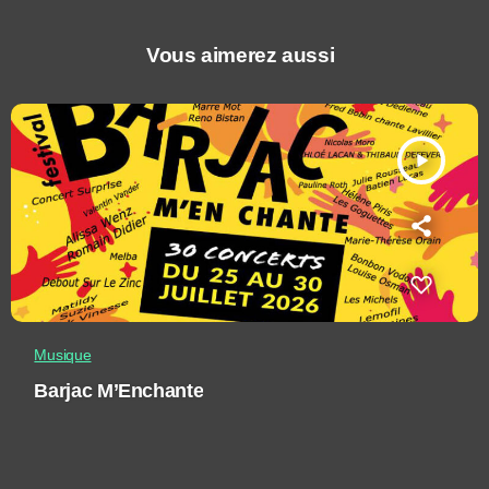
Vous aimerez aussi
play_arrow
Musique
Barjac M’Enchante