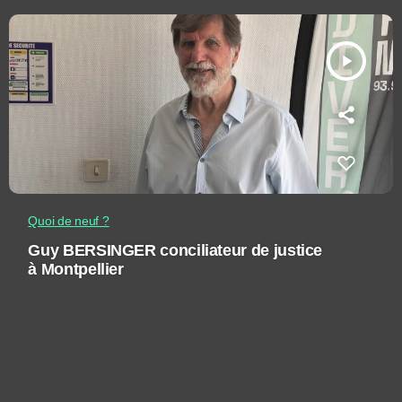
play_arrow
Quoi de neuf ?
Guy BERSINGER conciliateur de justice
à Montpellier