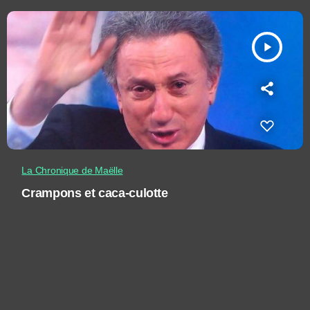
play_arrow
La Chronique de Maëlle
Crampons et caca-culotte