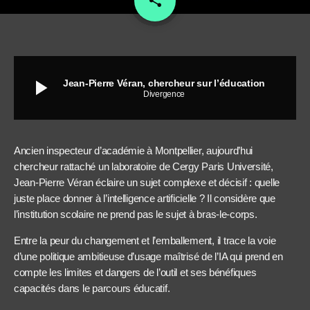
share
play_arrow
Jean-Pierre Véran, chercheur sur l’éducation
Divergence
Ancien inspecteur d’académie à Montpellier, aujourd’hui
chercheur rattaché un laboratoire de Cergy Paris Université,
Jean-Pierre Véran éclaire un sujet complexe et décisif : quelle
juste place donner à l’intelligence artificielle ? Il considère que
l’institution scolaire ne prend pas le sujet à bras-le-corps.
Entre la peur du changement et l’emballement, il trace la voie
d’une politique ambitieuse d’usage maîtrisé de l’IA qui prend en
compte les limites et dangers de l’outil et ses bénéfiques
capacités dans le parcours éducatif.