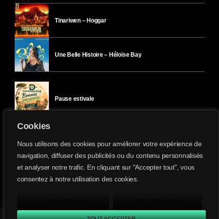
Tinariwen – Hoggar
Une Belle Histoire – Héloïse Bay
Pause estivale
Cookies
Ici l’Ombre – mercredi 29 juillet
Nous utilisons des cookies pour améliorer votre expérience de
navigation, diffuser des publicités ou du contenu personnalisés
et analyser notre trafic. En cliquant sur "Accepter tout", vous
Ici l’Ombre – mardi 28 juillet
consentez à notre utilisation des cookies.
Divergence-FM © 2022 Tous droits réservés.
Confidentialité
&
Mentions Légales
.
EN SAVOIR PLUS
TOUT REFUSER