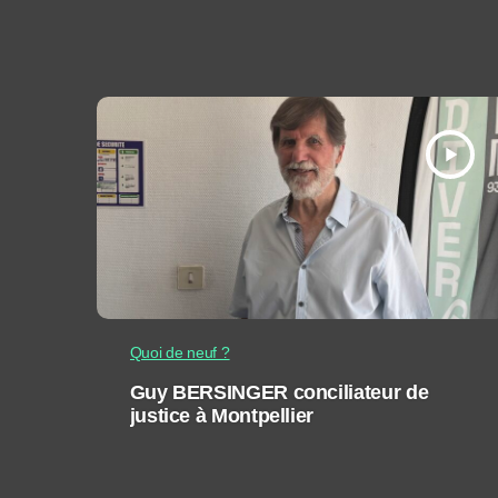
play_arrow
Quoi de neuf ?
Guy BERSINGER conciliateur de
justice à Montpellier