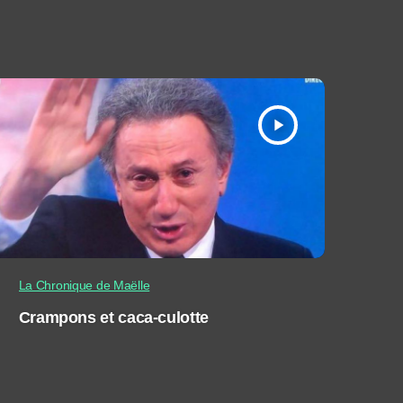
play_arrow
La Chronique de Maëlle
Crampons et caca-culotte