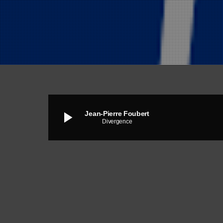
play_arrow
Jean-Pierre Foubert
Divergence