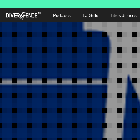
Podcasts
La Grille
Titres diffusés