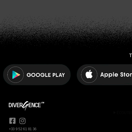
T
play_arrow
ÉCOUTE
+33 9 52 61 81 36