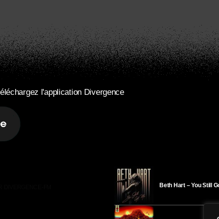
éléchargez l'application Divergence
Beth Hart – You Still 
R DIVERGENCE-FM