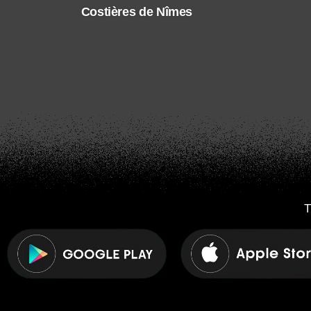
Costières de Nîmes
T