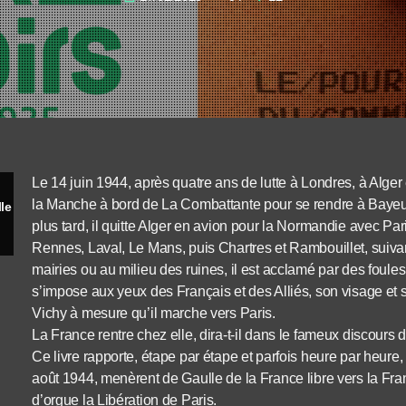
Le 14 juin 1944, après quatre ans de lutte à Londres, à Alger e
la Manche à bord de La Combattante pour se rendre à Bayeux,
Jean-François Muracciole - Quand de Gaulle libère Paris
plus tard, il quitte Alger en avion pour la Normandie avec Pa
Rennes, Laval, Le Mans, puis Chartres et Rambouillet, suivan
mairies ou au milieu des ruines, il est acclamé par des foules 
s’impose aux yeux des Français et des Alliés, son visage et
Vichy à mesure qu’il marche vers Paris.
La France rentre chez elle, dira-t-il dans le fameux discours de
Ce livre rapporte, étape par étape et parfois heure par heure,
août 1944, menèrent de Gaulle de la France libre vers la Fra
d’orgue la Libération de Paris.