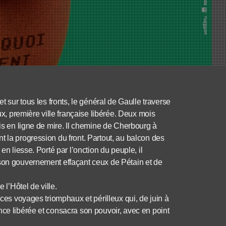
t sur tous les fronts, le général de Gaulle traverse
 première ville française libérée. Deux mois
ris en ligne de mire. Il chemine de Cherbourg à
t la progression du front. Partout, au balcon des
en liesse. Porté par l’onction du peuple, il
 son gouvernement effaçant ceux de Pétain et de
 l’Hôtel de ville.
 ces voyages triomphaux et périlleux qui, de juin à
nce libérée et consacra son pouvoir, avec en point