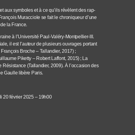
 et aux symboles et à ce qu’ils révèlent des rap-
François Muracciole se fait le chroniqueur d’une
 de la France.
ine à l’Université Paul-Valéry-Montpellier-III.
ale, il est l’auteur de plusieurs ouvrages portant
 François Broche – Tallandier, 2017) ;
llaume Piketty – Robert Laffont, 2015) ; La
tre Résistance (Tallandier, 2009). À l’occasion des
e Gaulle libère Paris.
i 20 février 2025 – 19h00