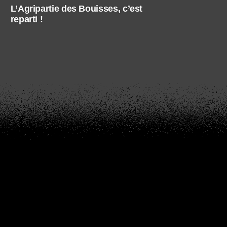
L’Agripartie des Bouisses, c’est
reparti !