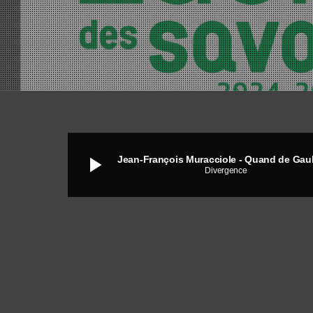
play_arrow
Divergence