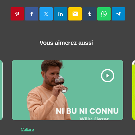
email
Vous aimerez aussi
play_arrow
Culture