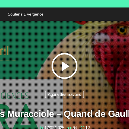
Soutenir Divergence
play_arrow
Agora des Savoirs
s Muracciole – Quand de Gaulle
17/02/2025
94
12
today