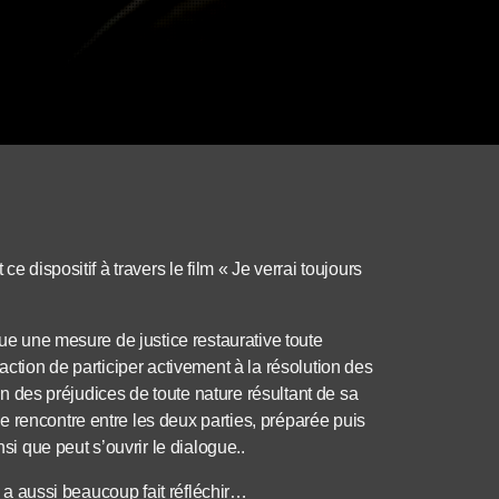
e dispositif à travers le film « Je verrai toujours
tue une mesure de justice restaurative toute
action de participer activement à la résolution des
ion des préjudices de toute nature résultant de sa
 rencontre entre les deux parties, préparée puis
nsi que peut s’ouvrir le dialogue..
es a aussi beaucoup fait réfléchir…