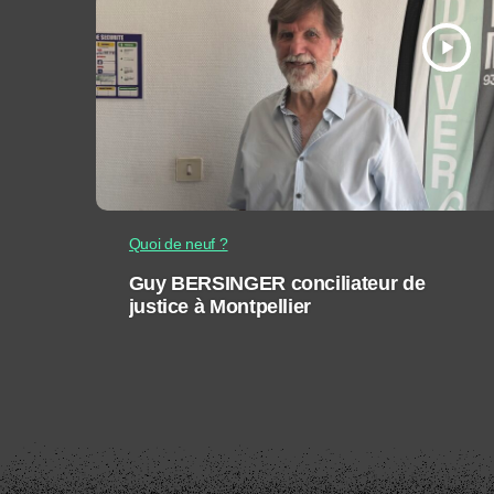
play_arrow
Quoi de neuf ?
Guy BERSINGER conciliateur de
justice à Montpellier