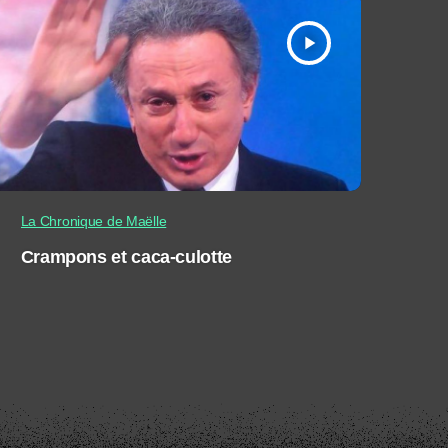
play_arrow
La Chronique de Maëlle
Crampons et caca-culotte