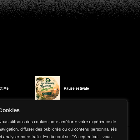
Got Me
Pause estivale
Cookies
Ici l’Ombre – mercredi 29 juillet
Nous utilisons des cookies pour améliorer votre expérience de
navigation, diffuser des publicités ou du contenu personnalisés
share
email
et analyser notre trafic. En cliquant sur "Accepter tout", vous
éloïse Bay
Ici l’Ombre – mardi 28 juillet