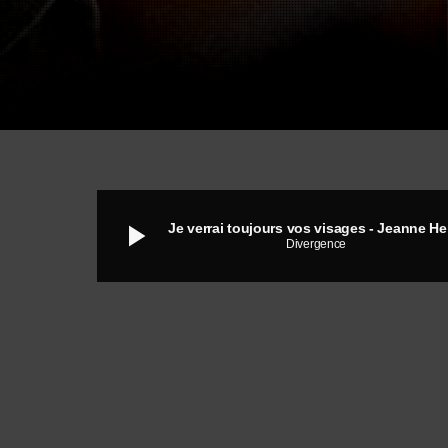
play_arrow
Je verrai toujours vos visages - Jeanne He
Divergence