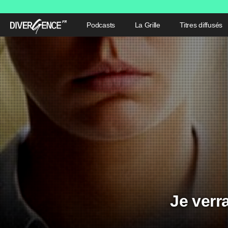
Podcasts
La Grille
Titres diffusés
Je verr