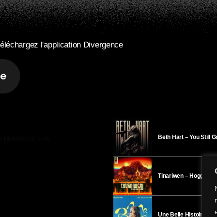
éléchargez l'application Divergence
Beth Hart – You Still 
R DIVERGENCE-FM
Tinariwen – Hoggar
Une Belle Histoire – H