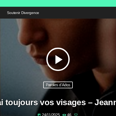
Soutenir Divergence
play_arrow
Paroles d'Ados
ai toujours vos visages – Jean
24/11/2025
46
today