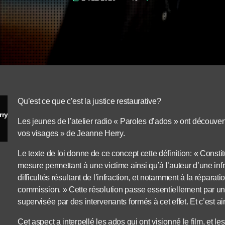
Qu’est ce que c’est la justice restaurative?
rry
Les jeunes de l’atelier radio « Paroles d’ados » ont découvert c
vos visages » de Jeanne Herry.
Le texte de loi donne de ce concept cette définition: « Consti
mesure permettant à une victime ainsi qu’à l’auteur d’une infr
difficultés résultant de l’infraction, et notamment à la réparat
commission. » Cette résolution passe essentiellement par une
supervisée par des intervenants formés à cet effet. Et c’est ai
Cet aspect a interpellé les ados qui ont visionné le film, et l