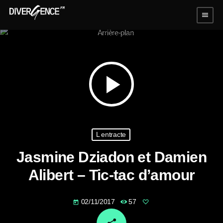
menu
play_arrow
L entracte
Jasmine Dziadon et Damien
Alibert – Tic-tac d’amour
02/11/2017
57
today
email