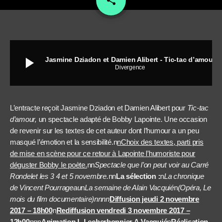
share
play_arrow
Jasmine Dziadon et Damien Alibert - Tic-tac d’amour
Divergence
L’entracte reçoit Jasmine Dziadon et Damien Alibert pour
Tic-tac
d’amour,
un spectacle
adapté de Bobby Lapointe. Une occasion
de revenir sur les textes de cet auteur dont l’humour a un peu
masqué l’émotion et la sensibilité.n
nChoix des textes, parti pris
de mise en scène pour ce retour à Lapointe l’humoriste pour
déguster Bobby le poète.
nn
Spectacle que l’on peut voir au Carré
Rondelet les 3 4 et 5 novembre.
nn
La sélection :
n
La chronique
de Vincent Pourrageau
n
La semaine de Alain Vacquié
n
(Opéra, Le
mois du film documentaire)nnnn
Diffusion jeudi 2 novembre
2017 – 18h00
n
Rediffusion vendredi 3 novembre 2017 –
12h00
n
n
n
Animation L.Lecherbonnier A.Vacquié
n
Réalisation