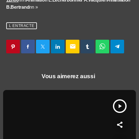
B.Bertrand
n
n »
L ENTRACTE
email
Vous aimerez aussi
play_arrow