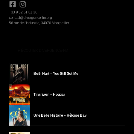
+33 9 52 61 81 36
contact@divergence-fm.org
56 rue de l'industrie, 34070 Montpellier
play_arrow
ÉCOUTER DIVERGENCE-FM
Beth Hart – You Still Got Me
Tinariwen – Hoggar
Une Belle Histoire – Héloïse Bay