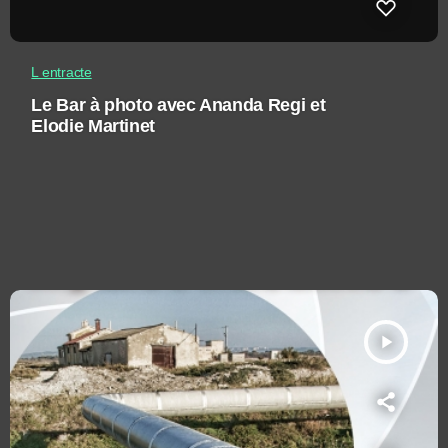
L entracte
Le Bar à photo avec Ananda Regi et
Elodie Martinet
play_arrow