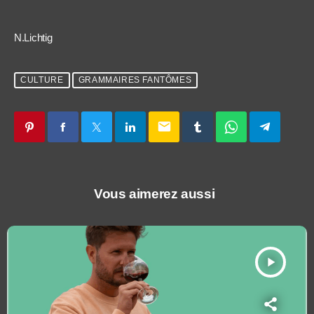
N.Lichtig
CULTURE
GRAMMAIRES FANTÔMES
email
Vous aimerez aussi
play_arrow