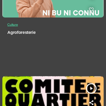
Culture
Agroforesterie
play_arrow