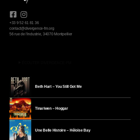
+33 9 52 61 81 36
contact@divergence-fm.org
56 rue de l'industrie, 34070 Montpellier
play_arrow
ÉCOUTER DIVERGENCE-FM
Beth Hart – You Still Got Me
Tinariwen – Hoggar
Une Belle Histoire – Héloïse Bay