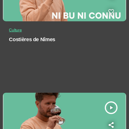
Culture
Costières de Nîmes
play_arrow