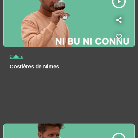
play_arrow
Culture
Costières de Nîmes